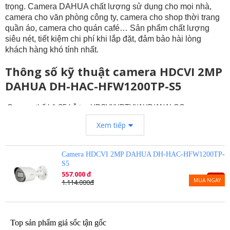
trọng. Camera DAHUA chất lượng sử dụng cho mọi nhà,
camera cho văn phòng công ty, camera cho shop thời trang
quần áo, camera cho quán café… Sản phẩm chất lượng
siêu nét, tiết kiệm chi phí khi lắp đặt, đảm bảo hài lòng
khách hàng khó tính nhất.
Thông số kỹ thuật camera HDCVI 2MP
DAHUA DH-HAC-HFW1200TP-S5
Camera thế hệ S5 hỗ trợ HDCVI/HDTVI/AHD/ANALOG.
Độ phân giải 2MP kích thước 1/2.7”, 30fps@1080P
Xem tiếp
Tích hợp OSD.
Độ nhạy sáng tối thiểu 0.02Lux@F1.85(0Lux IR LED on).
Thời gian thực không trễ hình.
Ống kính cố định 3.6mm.
Camera HDCVI 2MP DAHUA DH-HAC-HFW1200TP-
Tầm xa hồng ngoại 30m với công nghệ hồng ngoại thông minh
S5
Chế độ ngày đêm(ICR), tự động cân bằng trắng (AWB), tự động
557.000 đ
-50%
MUA NGAY
bù sáng (AGC), chống ngược sáng(BLC), chống nhiễu (2D-DNR).
1.114.000đ
Chuẩn chống nước IP67.
Chất liệu vỏ kim loại.
Xuất xứ: Trung Quốc
Bảo hành: 24 tháng.
Top sản phẩm giá sốc tận gốc