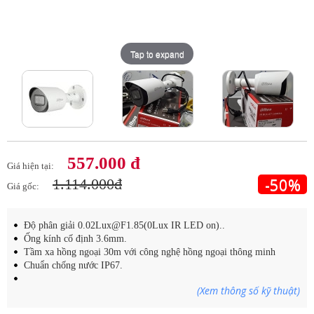
Tap to expand
Tap to expand
Tap to expand
557.000 đ
Giá hiện tại:
-50%
1.114.000đ
Giá gốc:
Độ phân giải 0.02Lux@F1.85(0Lux IR LED on)..
Ống kính cố định 3.6mm.
Tầm xa hồng ngoại 30m với công nghệ hồng ngoại thông minh
Chuẩn chống nước IP67.
(Xem thông số kỹ thuật)