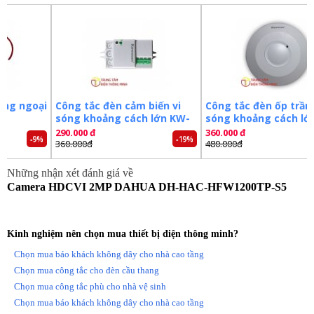
Đặt mua ngay camera
DAHUA DH-HAC-HFW1200TP-S5
mới nhất, xin vui lòng liên hệ
0981.355.809
để được hỗ trợ
tốt nhất. Tham khảo thêm hình và thông tin tại:
http://trungtamdienthongminh.com/
Tags:
Camera dahua
Camera ghi hình
Camera
Camera an ninh
Camera quan sát
oại
Công tắc đèn cảm biến vi
Công tắc đèn ốp trần vi
sóng khoảng cách lớn KW-
sóng khoảng cách lớn
RS02D
RS03B
290.000 đ
360.000 đ
-9%
-19%
-25%
360.000đ
480.000đ
Những nhận xét đánh giá về
Camera HDCVI 2MP DAHUA DH-HAC-HFW1200TP-S5
Kinh nghiệm nên chọn mua thiết bị điện thông minh?
Chọn mua báo khách không dây cho nhà cao tầng
Chọn mua công tắc cho đèn cầu thang
Chọn mua công tắc phù cho nhà vệ sinh
Chọn mua báo khách không dây cho nhà cao tầng