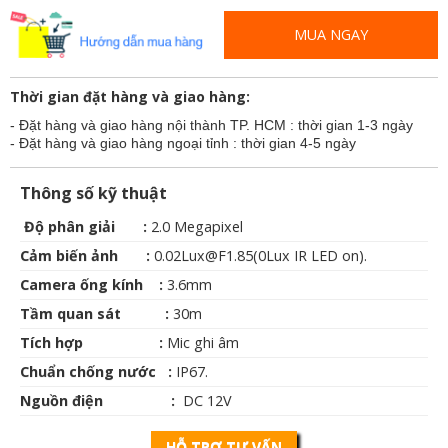
MUA NGAY
Thời gian đặt hàng và giao hàng:
- Đặt hàng và giao hàng nội thành TP. HCM : thời gian 1-3 ngày
- Đặt hàng và giao hàng ngoại tỉnh : thời gian 4-5 ngày
Thông số kỹ thuật
Độ phân giải :
2.0 Megapixel
Cảm biến ảnh :
0.02Lux@F1.85(0Lux IR LED on).
Camera ống kính
: 
3.6mm
Tầm quan sát :
30m
Tích hợp :
Mic ghi âm
Chuẩn chống nước :
IP67.
Nguồn điện :
DC 12V
HỖ TRỢ TƯ VẤN