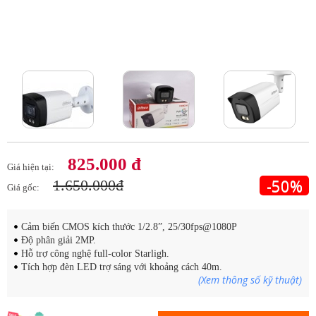
Tap to expand
Tap to expand
825.000 đ
Giá hiện tại:
-50%
1.650.000đ
Giá gốc:
Cảm biến CMOS kích thước 1/2.8”, 25/30fps@1080P
Độ phân giải 2MP.
Hỗ trợ công nghệ full-color Starligh.
Tích hợp đèn LED trợ sáng với khoảng cách 40m.
(Xem thông số kỹ thuật)