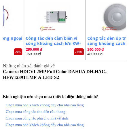
– Chất liệu nhựa + kim loại.
– Môi trường làm việc từ -40°C~+60°C
– Xuất xứ: Trung Quốc.
– Bảo hành: 24 tháng.
Đặt mua ngay camera
DAHUA DH-HAC-HFW1239TLMP-
A-LED-S2
mới nhất, xin vui lòng liên hệ
0981.355.809
để
oại
Công tắc đèn cảm biến vi
Công tắc đèn ốp trần vi
được hỗ trợ tốt nhất. Tham khảo thêm hình và thông tin tại:
sóng khoảng cách lớn KW-
sóng khoảng cách lớn
http://trungtamdienthongminh.com/
RS02D
RS03B
290.000 đ
360.000 đ
-9%
-19%
-25%
360.000đ
480.000đ
Tags:
Camera dahua
Camera ghi hình
Camera
Camera an ninh
Camera quan sát
Những nhận xét đánh giá về
Camera HDCVI 2MP Full Color DAHUA DH-HAC-
HFW1239TLMP-A-LED-S2
Kinh nghiệm nên chọn mua thiết bị điện thông minh?
Chọn mua báo khách không dây cho nhà cao tầng
Chọn mua công tắc cho đèn cầu thang
Chọn mua công tắc phù cho nhà vệ sinh
Chọn mua báo khách không dây cho nhà cao tầng