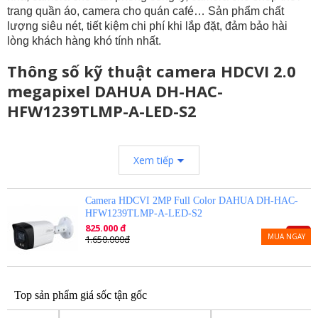
trang quần áo, camera cho quán café… Sản phẩm chất
lượng siêu nét, tiết kiệm chi phí khi lắp đặt, đảm bảo hài
lòng khách hàng khó tính nhất.
Thông số kỹ thuật camera HDCVI 2.0
megapixel DAHUA DH-HAC-
HFW1239TLMP-A-LED-S2
– 2M Full-color Starlight HDCVI Bullet Camera
– Cảm biến CMOS kích thước 1/2.8”, 25/30fps@1080P
Xem tiếp
– Độ phân giải 2MP.
– Hỗ trợ công nghệ full-color Starligh với độ nhạy sáng
0.001Lux/F1.6, Lux White Light on.
Camera HDCVI 2MP Full Color DAHUA DH-HAC-
– Chế độ ngày đêm(color), tự động cân bằng trắng (AWB), tự động
HFW1239TLMP-A-LED-S2
bù tín hiệu ảnh (AGC). Chống chói sáng HLC, bù sáng BLC, chống
825.000 đ
ngược sáng WDR (130dB), chống nhiễu (3DNR)
-50%
MUA NGAY
1.650.000đ
– Ống kính cố định 3.6mm.
– Tích hợp đèn LED trợ sáng với khoảng cách 40m.
– Hỗ trợ công nghệ Super Adapt (tự động cân bằng ánh sáng)
– Tích hợp Mic ghi âm
– Chuẩn chống nước IP67.
Top sản phẩm giá sốc tận gốc
– Điện áp DC12V, công suất 5W.