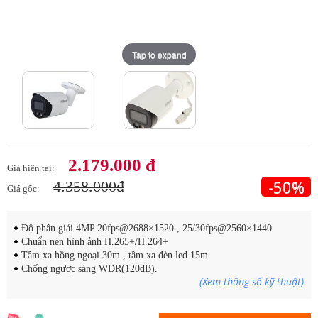
Tap to expand
Tap to expand
2.179.000 đ
Giá hiện tại:
-50%
4.358.000đ
Giá gốc:
Độ phân giải 4MP 20fps@2688×1520 , 25/30fps@2560×1440
Chuẩn nén hình ảnh H.265+/H.264+
Tầm xa hồng ngoại 30m , tầm xa đèn led 15m
Chống ngược sáng WDR(120dB).
(Xem thông số kỹ thuật)