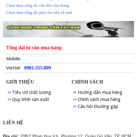
Chọn mua công tắc cho đèn cầu thang
Chọn mua công tắc phù cho nhà vệ sinh
Tổng đài tư vấn mua hàng
Mobile:
Viettel:
0981.355.809
GIỚI THIỆU
CHÍNH SÁCH
Tiêu chí chất lượng
Hướng dẫn mua hàng
Quy trình sản xuất
Chính sách mua hàng
Câu hỏi thường gặp
LIÊN HỆ
Địa chỉ:
208/7 Phan Huy Ích, Phường 12, Quận Gò Vấp, TP. HCM