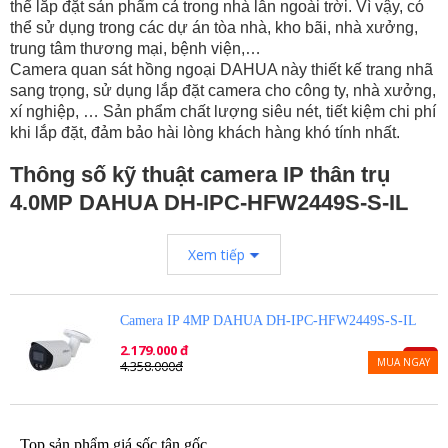
thể lắp đặt sản phẩm cả trong nhà lẫn ngoài trời. Vì vậy, có
thể sử dụng trong các dự án tòa nhà, kho bãi, nhà xưởng,
trung tâm thương mại, bệnh viện,…
Camera quan sát hồng ngoại DAHUA này thiết kế trang nhã
sang trọng, sử dụng lắp đặt camera cho công ty, nhà xưởng,
xí nghiệp, … Sản phẩm chất lượng siêu nét, tiết kiệm chi phí
khi lắp đặt, đảm bảo hài lòng khách hàng khó tính nhất.
Thông số kỹ thuật camera IP thân trụ
4.0MP DAHUA DH-IPC-HFW2449S-S-IL
– Camera IP thân Full Color ánh sáng kép thông minh 4MP
Xem tiếp
– Cảm biến CMOS kích thước 1/3”
– Độ phân giải 4MP 20fps@2688×1520 , 25/30fps@2560×1440
– Chuẩn nén hình ảnh H.265+/H.264+
Camera IP 4MP DAHUA DH-IPC-HFW2449S-S-IL
– Ánh sáng kép thông minh, tích hợp đèn Led ánh sáng trắng và
2.179.000 đ
đèn hồng ngoại.
-50%
MUA NGAY
4.358.000đ
– Ống kính cố định 3.6mm
– Tầm xa hồng ngoại 30m , tầm xa đèn led 15m
– Có thể tùy chỉnh chế độ Tự động, Full Color hoặc Hồng ngoại
ngay trên điện thoại
Top sản phẩm giá sốc tận gốc