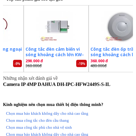
– Chống ngược sáng WDR(120dB)
– Chế độ Ngày Đêm ICR, chống nhiễu hình ảnh 3DNR, Tự động
cân bằng trắng AWB, Tự động bù sáng AGC, Chống ngược sáng
BLC.
– Hỗ trợ chức năng Bảo vệ vành đai : Tripwire, Intrusion (có phân
biệt người, xe) và SMD
– Tích hợp mic
– Hỗ trợ khe cắm thẻ nhớ lên đến 256GB
oại
Công tắc đèn cảm biến vi
Công tắc đèn ốp trần vi
– Hỗ trợ tiêu chuẩn IP67
sóng khoảng cách lớn KW-
sóng khoảng cách lớn
RS02D
RS03B
– Điện áp DC12V hoặc PoE (802.3af)
290.000 đ
360.000 đ
-9%
-19%
-25%
360.000đ
480.000đ
– Nhiệt độ hoạt động: -40°C to +60°C
– Chất liệu kim loại
Những nhận xét đánh giá về
– Xuất xứ: Trung Quốc.
Camera IP 4MP DAHUA DH-IPC-HFW2449S-S-IL
– Bảo hành: 24 tháng.
Đặt mua ngay camera
DAHUA DH-IPC-HFW2449S-S-IL
mới nhất, xin vui lòng liên hệ
0981.355.809
để được hỗ trợ
Kinh nghiệm nên chọn mua thiết bị điện thông minh?
tốt nhất. Tham khảo thêm hình ảnh và thông tin tại:
Chọn mua báo khách không dây cho nhà cao tầng
http://trungtamdienthongminh.com
Chọn mua công tắc cho đèn cầu thang
Tags:
Camera dahua
Camera ghi hình
Camera
Chọn mua công tắc phù cho nhà vệ sinh
Camera an ninh
Camera quan sát
Chọn mua báo khách không dây cho nhà cao tầng