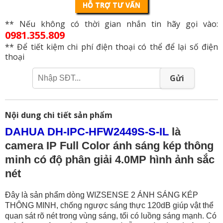
HỖ TRỢ TƯ VẤN
** Nếu không có thời gian nhắn tin hãy gọi vào:
0981.355.809
** Để tiết kiệm chi phí điện thoại có thể để lại số điện
thoại
Gửi
Nội dung chi tiết sản phẩm
DAHUA DH-IPC-HFW2449S-S-IL
là
camera IP Full Color ánh sáng kép thông
minh có độ phân giải 4.0MP hình ảnh sắc
nét
Đây là sản phẩm dòng WIZSENSE 2 ÁNH SÁNG KÉP
THÔNG MINH, chống ngược sáng thực 120dB giúp vật thể
quan sát rõ nét trong vùng sáng, tối có luồng sáng mạnh. Có