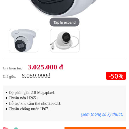
Tap to expand
Tap to expand
3.025.000 đ
Giá hiện tại:
-50%
6.050.000đ
Giá gốc:
Độ phân giải 2.0 Megapixel.
Chuẩn nén H265+.
Hỗ trợ khe cắm thẻ nhớ 256GB.
Chuẩn chống nước IP67.
(Xem thông số kỹ thuật)