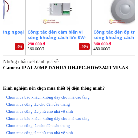
– Hỗ trợ tên miền DSSDDNS, P2P.
– Ống kính cố định 3.6mm.
– Chuẩn tương thích Onvif 2.4.
– Chuẩn chống nước IP67.
– Điện áp DC12V hoặc PoE (802.3af), công suất <7.7W.
oại
Công tắc đèn cảm biến vi
Công tắc đèn ốp trần vi
– Nhiệt độ hoạt động : -40° C ~ +60° C.
sóng khoảng cách lớn KW-
sóng khoảng cách lớn
– Chất liệu: Nhựa + kim loại.
RS02D
RS03B
290.000 đ
360.000 đ
-9%
-19%
-25%
– Xuất xứ: Trung Quốc.
360.000đ
480.000đ
– Bảo hành: 24 tháng.
Những nhận xét đánh giá về
Đặt mua ngay camera
DAHUA DH-IPC-HDW3241TMP-AS
Camera IP AI 2.0MP DAHUA DH-IPC-HDW3241TMP-AS
mới nhất, xin vui lòng liên hệ
0981.355.809
để được hỗ trợ
tốt nhất. Tham khảo thêm hình ảnh và thông tin tại:
http://trungtamdienthongminh.com
Kinh nghiệm nên chọn mua thiết bị điện thông minh?
Tags:
Camera dahua
Camera ghi hình
Camera
Chọn mua báo khách không dây cho nhà cao tầng
Camera an ninh
Camera quan sát
Chọn mua công tắc cho đèn cầu thang
Chọn mua công tắc phù cho nhà vệ sinh
Chọn mua báo khách không dây cho nhà cao tầng
Chọn mua công tắc cho đèn cầu thang
Chọn mua công tắc phù cho nhà vệ sinh