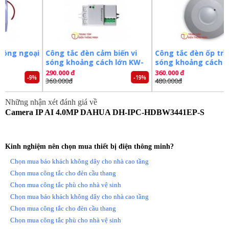
– Tầm xa hồng ngoại 50m với công nghệ hồng ngoại thông minh.
– Camera Dahua tích hợp mic, hỗ trợ khe cắm thẻ nhớ 256GB.
– Hỗ trợ tên miền DSSDDNS, P2P.
– Ống kính cố định 3.6mm.
– Chuẩn tương thích Onvif 2.4.
oại
Công tắc đèn cảm biến vi
Công tắc đèn ốp trần vi
– Chuẩn chống nước IP67, chống va đập IK10.
sóng khoảng cách lớn KW-
sóng khoảng cách lớn
– Điện áp DC12V hoặc PoE (802.3af), công suất <7.3W.
RS02D
RS03B
290.000 đ
360.000 đ
– Nhiệt độ hoạt động : -40° C ~ +60° C.
-9%
-19%
-25%
360.000đ
480.000đ
– Chất liệu nhựa + kim loại.
– Xuất xứ: Trung Quốc.
Những nhận xét đánh giá về
– Bảo hành: 24 tháng.
Camera IP AI 4.0MP DAHUA DH-IPC-HDBW3441EP-S
Đặt mua ngay camera
DAHUA IPC-HDBW3441EP-S
mới
nhất, xin vui lòng liên hệ
0981.355.809
để được hỗ trợ tốt
Kinh nghiệm nên chọn mua thiết bị điện thông minh?
nhất. Tham khảo thêm hình ảnh và thông tin tại:
http://trungtamdienthongminh.com
Chọn mua báo khách không dây cho nhà cao tầng
Chọn mua công tắc cho đèn cầu thang
Tags:
Camera dahua
Camera ghi hình
Camera
Chọn mua công tắc phù cho nhà vệ sinh
Camera an ninh
Camera quan sát
Chọn mua báo khách không dây cho nhà cao tầng
Chọn mua công tắc cho đèn cầu thang
Chọn mua công tắc phù cho nhà vệ sinh