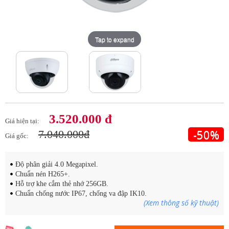
Tap to expand
Tap to expand
3.520.000 đ
Giá hiện tại:
-50%
7.040.000đ
Giá gốc:
Độ phân giải 4.0 Megapixel.
Chuẩn nén H265+.
Hỗ trợ khe cắm thẻ nhớ 256GB.
Chuẩn chống nước IP67, chống va đập IK10.
(Xem thông số kỹ thuật)