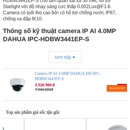
HDBW3441EP-S cho tầm quan sát xa 50 mét, hỗ trợ
Starlight với độ nhạy sáng cực thấp 0.002Lux@F1.6.
Camera có tuổi thọ cao bởi có hỗ trợ chống nước IP67,
chống va đập IK10.
Thông số kỹ thuật camera IP AI 4.0MP
DAHUA IPC-HDBW3441EP-S
– Camera giám sát bán cầu hồng ngoại, lắp đặt trong nhà.
Xem tiếp
– Độ phân giải 4.0 Megapixel.
– Cảm biến CMOS kích thước 1/3”.
– 25/30fps@4MP (2688 × 1520).
Camera IP AI 4.0MP DAHUA DH-IPC-
– Hỗ trợ Starlight với độ nhạy sáng cực thấp 0.005Lux@F1.6.
HDBW3441EP-S
– Chuẩn nén H265+.
3.520.000 đ
-50%
– Hỗ trợ chức năng phát hiện thông minh: Hàng rào ảo, Xâm nhập
MUA NGAY
7.040.000đ
(phân biệt người và xe).
– Tìm kiếm thông minh: Tìm kiếm nhanh sự kiện theo từng đối
tượng(người, xe).
Top sản phẩm giá sốc tận gốc
– Chống ngược sáng WDR(120dB).
– Chế độ ngày đêm (ICR), tự động cân bằng trắng (AWB), tự động
bù sáng (AGC), chống ngược sáng(BLC), chống nhiễu (3D-DNR).