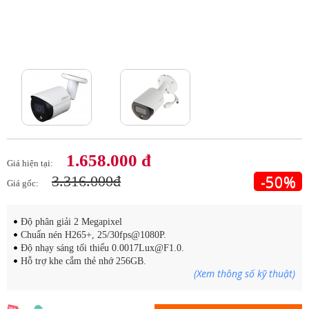
Tap to expand
1.658.000 đ
Giá hiện tại:
-50%
3.316.000đ
Giá gốc:
Độ phân giải 2 Megapixel
Chuẩn nén H265+, 25/30fps@1080P.
Độ nhạy sáng tối thiểu 0.0017Lux@F1.0.
Hỗ trợ khe cắm thẻ nhớ 256GB.
(Xem thông số kỹ thuật)