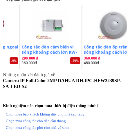
DNR).
– Tích hợp Mic.
– Hỗ trợ khe cắm thẻ nhớ 256GB.
– Chuẩn tương thích Onvif 2.4.
– Chuẩn chống nước IP67.
– Điện áp DC12V hoặc PoE (802.3af), công suất <6W.
– Nhiệt độ hoạt động: -40° C ~ +60° C.
oại
Công tắc đèn cảm biến vi
Công tắc đèn ốp trần vi
– Xuất xứ: Trung Quốc.
sóng khoảng cách lớn KW-
sóng khoảng cách lớn
– Bảo hành: 24 tháng.
RS02D
RS03B
290.000 đ
360.000 đ
-9%
-19%
-25%
360.000đ
480.000đ
Đặt mua ngay camera
DAHUA DH-IPC-HFW2239SP-SA-
Những nhận xét đánh giá về
LED-S2
mới nhất, xin vui lòng liên hệ
0981.355.809
để
Camera IP Full-Color 2MP DAHUA DH-IPC-HFW2239SP-
được hỗ trợ tốt nhất. Tham khảo thêm hình ảnh và thông tin
SA-LED-S2
tại:
http://trungtamdienthongminh.com
Tags:
Camera dahua
Camera ghi hình
Camera
Camera an ninh
Camera quan sát
Kinh nghiệm nên chọn mua thiết bị điện thông minh?
Chọn mua báo khách không dây cho nhà cao tầng
Chọn mua công tắc cho đèn cầu thang
Chọn mua công tắc phù cho nhà vệ sinh