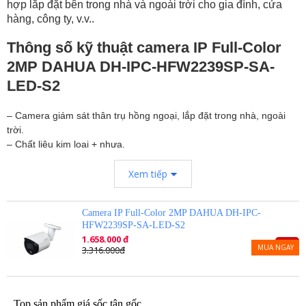
hợp lắp đặt bên trong nhà và ngoài trời cho gia đình, cửa
hàng, công ty, v.v..
Thông số kỹ thuật camera IP Full-Color
2MP DAHUA DH-IPC-HFW2239SP-SA-
LED-S2
– Camera giám sát thân trụ hồng ngoại, lắp đặt trong nhà, ngoài
trời.
– Chất liệu kim loại + nhựa.
– 2MP Full-color Bullet Network Camera.
Xem tiếp
– Độ phân giải 2 Megapixel cảm biến CMOS kích thước 1/2.8”.
– Chuẩn nén H265+, 25/30fps@1080P.
– Độ nhạy sáng tối thiểu 0.0017Lux@F1.0.
Camera IP Full-Color 2MP DAHUA DH-IPC-
– Ống kính cố định 3.6mm.
HFW2239SP-SA-LED-S2
– Khoảng cách đèn trợ sáng 30m.
1.658.000 đ
– Hỗ trợ chức năng phát hiện thông minh: Hàng rào ảo, xâm nhập,
-50%
MUA NGAY
3.316.000đ
phát hiện điện áp.
– Camera Dahua chống ngược sáng WDR(120dB).
– Chế độ ngày đêm (ICR), tự động cân bằng trắng (AWB), tự động
bù tín hiệu ảnh (AGC), chống ngược sáng(BLC), chống nhiễu (3D-
Top sản phẩm giá sốc tận gốc