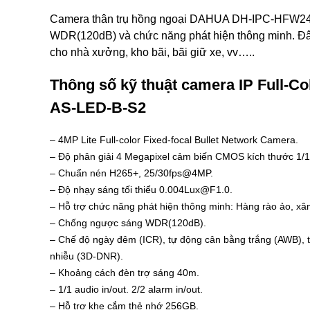
Camera thân trụ hồng ngoại DAHUA DH-IPC-HFW24
WDR(120dB) và chức năng phát hiện thông minh. Đây
cho nhà xưởng, kho bãi, bãi giữ xe, vv…..
Thông số kỹ thuật camera IP Full
AS-LED-B-S2
– 4MP Lite Full-color Fixed-focal Bullet Network Camera.
– Độ phân giải 4 Megapixel cảm biến CMOS kích thước 1/1
– Chuẩn nén H265+, 25/30fps@4MP.
– Độ nhạy sáng tối thiểu 0.004Lux@F1.0.
– Hỗ trợ chức năng phát hiện thông minh: Hàng rào ảo, xâ
– Chống ngược sáng WDR(120dB).
– Chế độ ngày đêm (ICR), tự động cân bằng trắng (AWB), 
nhiễu (3D-DNR).
– Khoảng cách đèn trợ sáng 40m.
– 1/1 audio in/out. 2/2 alarm in/out.
– Hỗ trợ khe cắm thẻ nhớ 256GB.