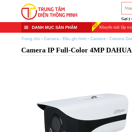
Gợi ý 
DANH MỤC SẢN PHẨM
Khuyến mãi lắp trọ
Trang chủ
Camera - Đầu ghi hình
Camera
Camera Da
>
>
>
Camera IP Full-Color 4MP DAH