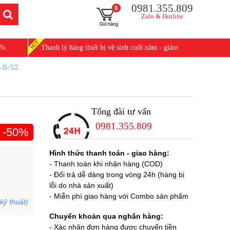
0981.355.809
0
Zalo & Hotline
0%
Thanh lý hàng thiết bị vệ sinh cuối năm - giảm
25%
-B-S2
Tổng đài tư vấn
0981.355.809
-50%
Hình thức thanh toán - giao hàng:
- Thanh toán khi nhận hàng (COD)
- Đổi trả dễ dàng trong vòng 24h (hàng bị
lỗi do nhà sản xuất)
- Miễn phí giao hàng với Combo sản phẩm
kỹ thuật)
Chuyển khoản qua nghân hàng:
- Xác nhận đơn hàng được chuyển tiền