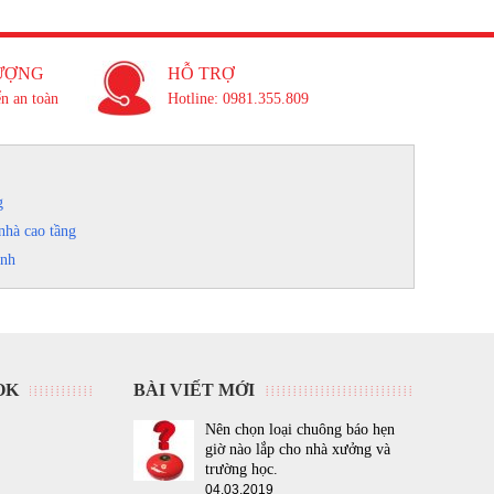
ƯỢNG
HỖ TRỢ
n an toàn
Hotline: 0981.355.809
g
nhà cao tầng
inh
OK
BÀI VIẾT MỚI
Nên chọn loại chuông báo hẹn
giờ nào lắp cho nhà xưởng và
trường học.
04.03.2019