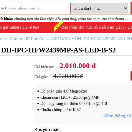
từ khóa:
chuông hẹn giờ làm việc
,
đèn cảm ứng
,
công tắc cảm ứng cầu thang
....
n gói camera giá rẻ bèo
Báo trộm cho mùa tết cuối năm giảm - 2
hua
Camera IP Full-Color 4MP DAHUA DH-IPC-HFW2439MP-AS-LED
>
UA DH-IPC-HFW2439MP-AS-LED-B-S2
2.010.000 đ
Giá hiện tại:
4.020.000đ
Giá gốc:
Độ phân giải 4.0 Megapixel
Chuẩn nén H265+, 25/30fps@4MP
Độ nhạy sáng tối thiểu 0.004Lux@F1.0
Chuẩn chống nước IP67.
(Xem thông số 
Khuyến mãi: