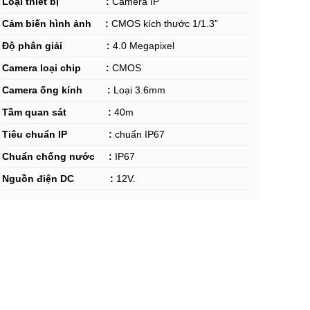
Loại thiết bị :
Camera IP
Cảm biến hình ảnh :
CMOS kích thước 1/1.3”
Độ phân giải :
4.0 Megapixel
Camera loại chip :
CMOS
Camera ống kính :
Loại 3.6mm
Tầm quan sát :
40m
Tiêu chuẩn IP :
c
huẩn IP67
Chuẩn chống nước :
IP67
Nguồn điện
DC :
12V.