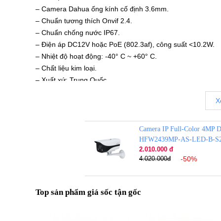
– Camera Dahua ống kính cố định 3.6mm.
– Chuẩn tương thích Onvif 2.4.
– Chuẩn chống nước IP67.
– Điện áp DC12V hoặc PoE (802.3af), công suất <10.2W.
– Nhiệt độ hoạt động: -40° C ~ +60° C.
– Chất liệu kim loại.
– Xuất xứ: Trung Quốc.
– Bảo hành: 24 tháng.
X
Đặt mua ngay camera
DAHUA DH-IPC-HFW2439MP
để được hỗ trợ tốt nhất. Tham khảo thêm hình ảnh và 
Camera IP Full-Color 4MP
HFW2439MP-AS-LED-B-S
Tags:
Camera dahua
Camera ghi hình
Camera
Camera an 
2.010.000 đ
4.020.000đ
-50%
Top sản phẩm giá sốc tận gốc