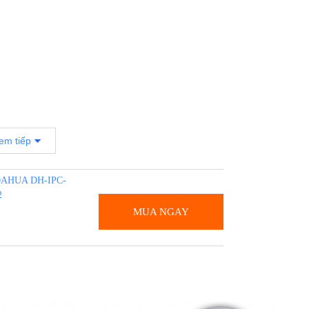
em tiếp
-AS-LED-B-S2
mới nhất, xin vui lòng liên hệ
0981.355.809
thông tin tại:
http://trungtamdienthongminh.com
 DAHUA DH-IPC-
2
ninh
Camera quan sát
MUA NGAY