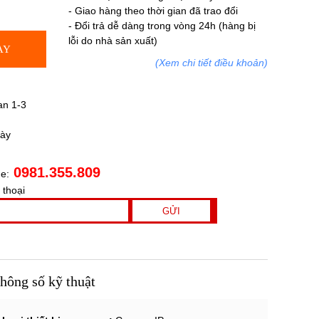
- Giao hàng theo thời gian đã trao đổi
- Đổi trả dễ dàng trong vòng 24h (hàng bị
lỗi do nhà sản xuất)
AY
(Xem chi tiết điều khoản)
an 1-3
gày
0981.355.809
ne:
 thoại
hông số kỹ thuật