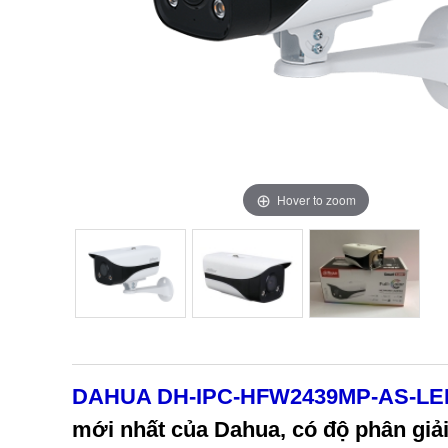
Hover to zoom
Hover to zoom
Hover to zoom
DAHUA DH-IPC-HFW2439MP-AS-LE
mới nhất của Dahua, có độ phân giải