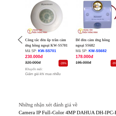
h trùng
Công tắc đèn ốp trần cảm
Đế đèn cảm ứng hồng
ói
ứng hồng ngoại KW-SS701
ngoại SS682
Mã SP:
KW-SS701
Mã SP:
KW-SS682
230.000đ
178.000đ
320.000đ
195.000đ
-19%
-28%
-9
Khuyến mãi:
uyển khi
Giảm giá khi mua nhiều
Những nhận xét đánh giá về
Camera IP Full-Color 4MP DAHUA DH-IP