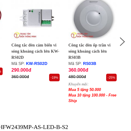
Công tắc đèn cảm biến vi
Công tắc đèn ốp trần vi
Côn
sóng khoảng cách lớn KW-
sóng khoảng cách lớn
só
RS02D
RS03B
RS
Mã SP:
KW-RS02D
Mã SP:
RS03B
Mã
290.000đ
360.000đ
34
%
360.000đ
480.000đ
44
-19%
-25%
Khuyến mãi:
Khu
Mua 5 tặng 50.000
Mu
Mua 10 tặng 100.000 - Free
Mua
Ship
Sh
C-HFW2439MP-AS-LED-B-S2