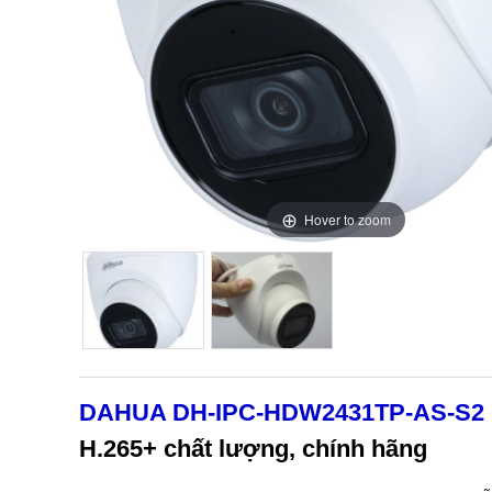
Hover to zoom
Hover to zoom
DAHUA DH-IPC-HDW2431TP-AS-S2
H.265+ chất lượng, chính hãng