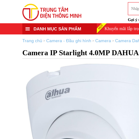
Gợi ý 
DANH MỤC SẢN PHẨM
Khuyến mãi lắp trọ
Trang chủ
Camera - Đầu ghi hình
Camera
Camera Da
>
>
>
Camera IP Starlight 4.0MP DAH