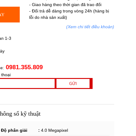
- Giao hàng theo thời gian đã trao đổi
- Đổi trả dễ dàng trong vòng 24h (hàng bị
AY
lỗi do nhà sản xuất)
(Xem chi tiết điều khoản)
an 1-3
gày
0981.355.809
ne:
 thoại
hông số kỹ thuật
Độ phân giải :
4.0 Megapixel