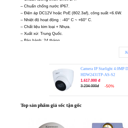
– Chuẩn chống nước IP67.
– Điện áp DC12V hoặc PoE (802.3af), công suất <6.6W.
– Nhiệt độ hoạt động : -40° C ~ +60° C.
– Chất liệu kim loại + Nhựa.
– Xuất xứ: Trung Quốc.
– Bảo hành: 24 tháng.
Đặt mua ngay camera
DAHUA DH-IPC-HDW2431TP
X
được hỗ trợ tốt nhất. Tham khảo thêm hình ảnh và thô
Camera IP Starlight 4.0M
Tags:
Camera dahua
Camera ghi hình
Camera
Camera an 
HDW2431TP-AS-S2
1.617.000 đ
3.234.000đ
-50%
Top sản phẩm giá sốc tận gốc