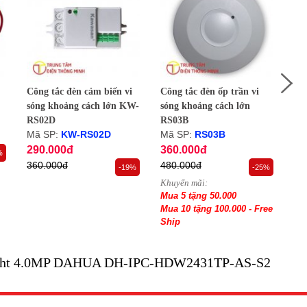
Công tắc đèn cảm biến vi
Công tắc đèn ốp trần vi
Côn
sóng khoảng cách lớn KW-
sóng khoảng cách lớn
só
RS02D
RS03B
RS
Mã SP:
KW-RS02D
Mã SP:
RS03B
Mã
290.000đ
360.000đ
34
%
360.000đ
480.000đ
44
-19%
-25%
Khuyến mãi:
Khu
Mua 5 tặng 50.000
Mu
Mua 10 tặng 100.000 - Free
Mua
Ship
Sh
light 4.0MP DAHUA DH-IPC-HDW2431TP-AS-S2