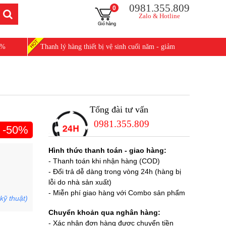
0981.355.809
0
Zalo & Hotline
0%
Thanh lý hàng thiết bị vệ sinh cuối năm - giảm
25%
Tổng đài tư vấn
0981.355.809
-50%
Hình thức thanh toán - giao hàng:
- Thanh toán khi nhận hàng (COD)
- Đổi trả dễ dàng trong vòng 24h (hàng bị
lỗi do nhà sản xuất)
- Miễn phí giao hàng với Combo sản phẩm
kỹ thuật)
Chuyển khoản qua nghân hàng:
- Xác nhận đơn hàng được chuyển tiền