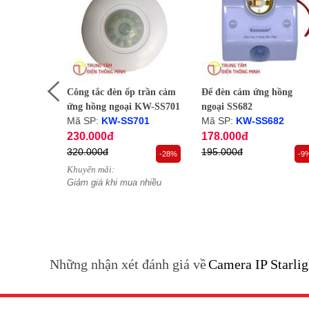
h trùng
Công tắc đèn ốp trần cảm
Đế đèn cảm ứng hồng
ói
ứng hồng ngoại KW-SS701
ngoại SS682
Mã SP:
KW-SS701
Mã SP:
KW-SS682
230.000đ
178.000đ
320.000đ
195.000đ
-19%
-28%
-9
Khuyến mãi:
uyển khi
Giảm giá khi mua nhiều
Những nhận xét đánh giá về
Camera IP Star