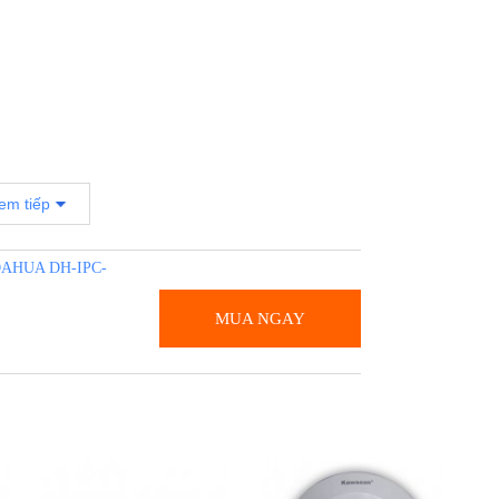
-AS-S2
mới nhất, xin vui lòng liên hệ
0981.355.809
để
em tiếp
ng tin tại:
http://trungtamdienthongminh.com
P DAHUA DH-IPC-
ninh
Camera quan sát
MUA NGAY