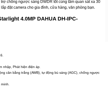
 chống ngược sáng DWDR tốt cùng tầm quan sát xa 30
 lắp đặt camera cho gia đình, cửa hàng, văn phòng bạn.
Starlight 4.0MP DAHUA DH-IPC-
.6.
m nhập, Phát hiện điện áp.
ng cân bằng trắng (AWB), tự động bù sáng (AGC), chống ngược
 minh.