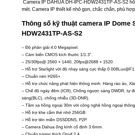
Camera IP DAHUA DH-IPC-HDW2431TP-AS-S2 hỗ trợ
mét. Camera IP thiết kế nhỏ gọn, chắc chắn, phù hợp
Thông số kỹ thuật camera IP Dome 
HDW2431TP-AS-S2
– Độ phân giải 4.0 Megapixel.
– Cảm biến CMOS kích thước 1/1.3”.
– 25/30fps@ 2560 × 1440, 20fps@2688 × 1520.
– Hỗ trợ Starlight với độ nhạy sáng cực thấp 0.008Lux@F1
– Chuẩn nén H265+.
– Hỗ trợ chức năng phát hiện thông minh: Hàng rào ảo, Xâ
– Chế độ ngày đêm (ICR), Chống ngược sáng DWDR, tự độ
sáng(BLC), chống nhiễu (3D-DNR).
– Tầm xa hồng ngoại 30m với công nghệ hồng ngoại thông
– Hỗ trợ khe cắm thẻ nhớ 256GB.
– Hỗ trợ tên miền DSSDDNS, P2P.
– Camera Dahua ống kính cố định 3.6mm.
– Chuẩn tương thích Onvif 2.4.