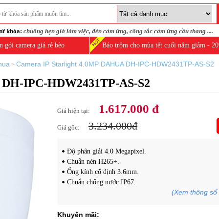
từ khóa:
chuông hẹn giờ làm việc
,
đèn cảm ứng
,
công tắc cảm ứng cầu thang
....
n gói camera giá rẻ bèo
Báo trộm cho mùa tết cuối năm giảm - 2
hua
Camera IP Starlight 4.0MP DAHUA DH-IPC-HDW2431TP-AS-S2
>
UA DH-IPC-HDW2431TP-AS-S2
1.617.000 đ
Giá hiện tại:
3.234.000đ
Giá gốc:
Độ phân giải 4.0 Megapixel.
Chuẩn nén H265+.
Ống kính cố định 3.6mm.
Chuẩn chống nước IP67.
(Xem thông số 
Khuyến mãi: