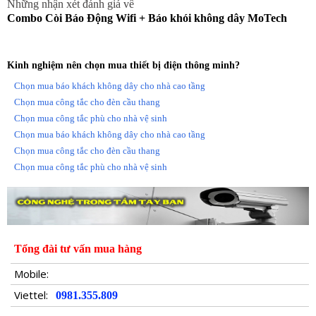
Những nhận xét đánh giá về
VD : nhà có 4 lầu thì đặt còi ở lầu lầu 2 để đảm bảo khoảng
Combo Còi Báo Động Wifi + Báo khói không dây MoTech
cách các đầu báo khói đến còi được gần nhất. Nên đặt 1 bộ
về test khoảng cách nếu ổn thì mua thêm báo khói không
cần mau còi báo động thêm.
Kinh nghiệm nên chọn mua thiết bị điện thông minh?
Chọn mua báo khách không dây cho nhà cao tầng
Lắp đặt và cài đặt báo cháy không dây
Chọn mua công tắc cho đèn cầu thang
- Việc lắp đặt rất đơn giản chỉ cần 3 bước là có thể lắp đặt
Chọn mua công tắc phù cho nhà vệ sinh
và cài đặt 1 thiết bị hoạt động
Chọn mua báo khách không dây cho nhà cao tầng
1 - Trước tiên xác định vị trí cần lắp như Phòng Khách, Nhà
Chọn mua công tắc cho đèn cầu thang
Kho, Phòng Ngủ..nên lắp còi báo cháy ở giữa nhà để đảm
Chọn mua công tắc phù cho nhà vệ sinh
bảo tín hiệu nhận được tốt nhất.
2 - Sau khi xác định vị trí rồi thì tháo chân đế bắt vít cố cố
định lên trần sau đó gắn Đầu báo khói lên, ấn nút kết nối với
Còi trung tâm là có thể sử dụng
2 - Còi trung tâm có phích cắm gắn trực vào ổ cắm điện, Còi
Tổng đài tư vấn mua hàng
báo có thể kế nối với nhiều Đầu báo khói khác nên nhà có
chiều dài trên 20 - 30m (xuyên tường)
Mobile:
Viettel:
0981.355.809