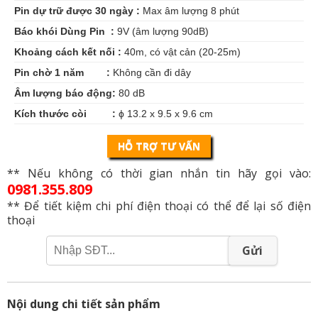
Pin dự trữ được 30 ngày :
Max âm lượng 8 phút
Báo khói Dùng Pin :
9V (âm lượng 90dB)
Khoảng cách kết nối :
40m, có vật cản (20-25m)
Pin chờ 1 năm :
Không cần đi dây
Âm lượng báo động:
80 dB
Kích thước còi :
ϕ 13.2 x 9.5 x 9.6 cm
HỖ TRỢ TƯ VẤN
** Nếu không có thời gian nhắn tin hãy gọi vào:
0981.355.809
** Để tiết kiệm chi phí điện thoại có thể để lại số điện
thoại
Gửi
Nội dung chi tiết sản phẩm