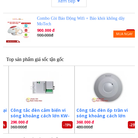
Xem tiếp
Combo Còi Báo Động Wifi + Báo khói không dây
MoTech
900.000 đ
-0%
MUA NGAY
900.000đ
Top sản phẩm giá sốc tận gốc
Khoảng cách kết nối không vật cản 40-35m, có vật cản 20-
30m, xuyên được 1-2 lầu (còi tầng trệt báo khói ở lầu 2 có
thể kết nối được). Tuỳ theo thực tế nhà rộng hay hẹp ( nhà
i
Công tắc đèn cảm biến vi
Công tắc đèn ốp trần vi
rộng thoáng kết nối xa hơn). Kết nối xuyên được 1 tâng là
sóng khoảng cách lớn KW-
sóng khoảng cách lớn
chắc chắn được.
RS02D
RS03B
290.000 đ
360.000 đ
-19%
-25%
360.000đ
480.000đ
Khí lắp đặt nên ưu tiên đặt còi báo động ở trung tâm để
nhận được kết nối ổn định nhất từ các đầu báo khói.