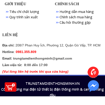
GIỚI THIỆU
CHÍNH SÁCH
Tiêu chí chất lượng
Hướng dẫn mua hàng
Quy trình sản xuất
Chính sách mua hàng
Câu hỏi thường gặp
LIÊN HỆ
Địa chỉ:
208/7 Phan Huy Ích, Phường 12, Quận Gò Vấp, TP. HCM
Hotline
:
0981.355.809
Email:
trungtamdienthongminh@gmail.com
Làm việc từ:
8:00 đến 17:00
(Vui lòng liên hệ trước khi qua cửa hàng)
TRUNGTAMDIENTHONGMINH.VN
0
Cổng thương mại điện tử thiết bị điện thông minh & camera hàng
đầu
2016 Copyright © TTDTM.VN