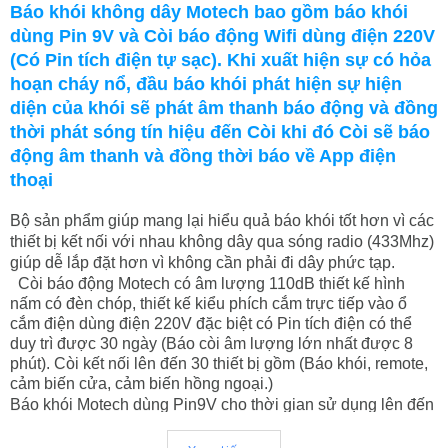
Báo khói không dây Motech bao gồm báo khói
dùng Pin 9V và Còi báo động Wifi dùng điện 220V
(Có Pin tích điện tự sạc). Khi xuất hiện sự có hỏa
hoạn cháy nổ, đầu báo khói phát hiện sự hiện
diện của khói sẽ phát âm thanh báo động và đồng
thời phát sóng tín hiệu đến Còi khi đó Còi sẽ báo
động âm thanh và đồng thời báo về App điện
thoại
Bộ sản phẩm giúp mang lại hiểu quả báo khói tốt hơn vì các
thiết bị kết nối với nhau không dây qua sóng radio (433Mhz)
giúp dễ lắp đặt hơn vì không cần phải đi dây phức tạp.
Còi báo động Motech có âm lượng 110dB thiết kế hình
nấm có đèn chóp, thiết kế kiểu phích cắm trực tiếp vào ổ
cắm điện dùng điện 220V đặc biệt có Pin tích điện có thể
duy trì được 30 ngày (Báo còi âm lượng lớn nhất được 8
phút). Còi kết nối lên đến 30 thiết bị gồm (Báo khói, remote,
cảm biến cửa, cảm biến hồng ngoại.)
Báo khói Motech dùng Pin9V cho thời gian sử dụng lên đến
12 tháng. Linh kiện bord mạch chất lượng cao được sản
xuất theo quy trình công nghệ hiện đại chóng báo giả cao.