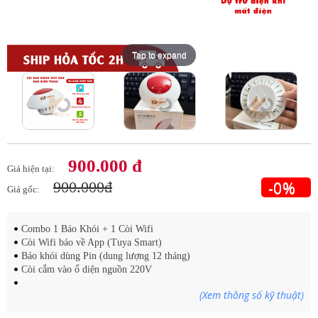
Tap to expand
Tap to expand
Tap to expand
Tap to expand
900.000 đ
Giá hiện tại:
-0%
900.000đ
Giá gốc:
Combo 1 Báo Khói + 1 Còi Wifi
Còi Wifi báo về App (Tuya Smart)
Báo khói dùng Pin (dung lượng 12 tháng)
Còi cắm vào ổ diện nguồn 220V
(Xem thông số kỹ thuật)