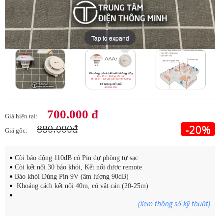
Tap to expand
Tap to expand
Tap to expand
Tap to expand
Tap to expand
Tap to expand
700.000 đ
Giá hiện tại:
-20%
880.000đ
Giá gốc:
Còi báo động 110dB có Pin dự phòng tự sạc
Còi kết nối 30 báo khói, Kết nối được remote
Báo khói Dùng Pin 9V (âm lượng 90dB)
Khoảng cách kết nối 40m, có vật cản (20-25m)
(Xem thông số kỹ thuật)