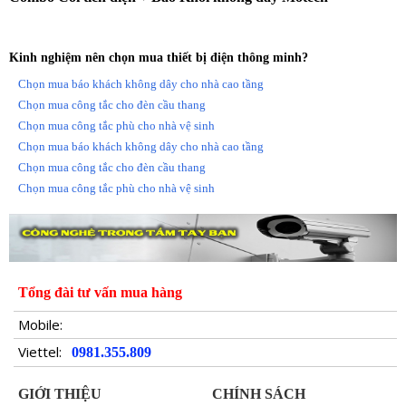
lượng lớn nhất được 8 phút). Còi kết nối lên đến 30
thiết bị gồm (Báo khói, remote, cảm biến cửa, cảm
biến hồng ngoại.)
Kinh nghiệm nên chọn mua thiết bị điện thông minh?
Chọn mua báo khách không dây cho nhà cao tầng
Chọn mua công tắc cho đèn cầu thang
Chọn mua công tắc phù cho nhà vệ sinh
Chọn mua báo khách không dây cho nhà cao tầng
Chọn mua công tắc cho đèn cầu thang
Chọn mua công tắc phù cho nhà vệ sinh
Tổng đài tư vấn mua hàng
Báo khói Motech dùng Pin9V cho thời gian sử dụng
Mobile:
lên đến 12 tháng. Linh kiện bord mạch chất lượng
cao được sản xuất theo quy trình công nghệ hiện đại
Viettel:
0981.355.809
chóng báo giả cao.
GIỚI THIỆU
CHÍNH SÁCH