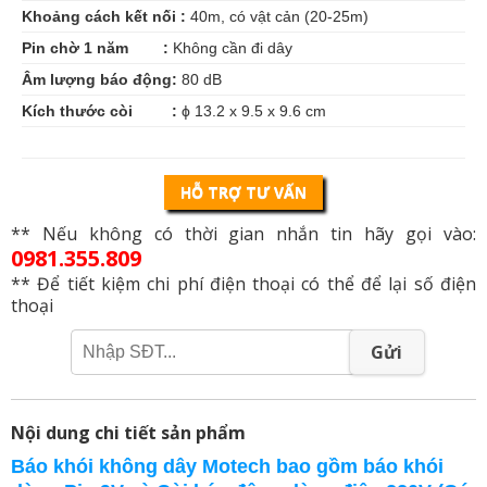
Khoảng cách kết nối :
40m, có vật cản (20-25m)
Pin chờ 1 năm :
Không cần đi dây
Âm lượng báo động:
80 dB
Kích thước còi :
ϕ 13.2 x 9.5 x 9.6 cm
HỖ TRỢ TƯ VẤN
** Nếu không có thời gian nhắn tin hãy gọi vào:
0981.355.809
** Để tiết kiệm chi phí điện thoại có thể để lại số điện
thoại
Gửi
Nội dung chi tiết sản phẩm
Báo khói không dây Motech bao gồm báo khói