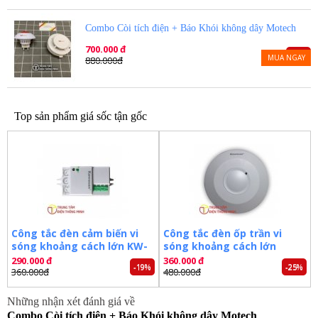
Bộ sản phẩm giúp mang lại hiểu quả báo khói tốt
hơn vì các thiết bị kết nối với nhau không dây
Combo Còi tích điện + Báo Khói không dây Motech
qua sóng radio (433Mhz) giúp dễ lắp đặt hơn vì
700.000 đ
không cần phải đi dây phức tạp.
-20%
MUA NGAY
880.000đ
Top sản phẩm giá sốc tận gốc
i
Công tắc đèn cảm biến vi
Công tắc đèn ốp trần vi
sóng khoảng cách lớn KW-
sóng khoảng cách lớn
RS02D
RS03B
290.000 đ
360.000 đ
Còi báo động Motech có âm lượng 110dB thiết kế
-19%
-25%
360.000đ
480.000đ
hình nấm có đèn chóp, thiết kế kiểu phích cắm trực
tiếp vào ổ cắm điện dùng điện 220V đặc biệt có Pin
Những nhận xét đánh giá về
tích điện có thể duy trì được 30 ngày (Báo còi âm
Combo Còi tích điện + Báo Khói không dây Motech