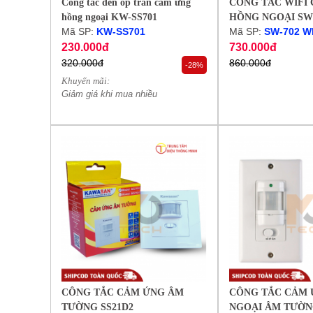
Công tắc đèn ốp trần cảm ứng
CÔNG TẮC WIFI
hồng ngoại KW-SS701
HỒNG NGOẠI SW7
Mã SP:
KW-SS701
Mã SP:
SW-702 WI
230.000đ
730.000đ
320.000đ
860.000đ
-28%
Khuyến mãi:
Giảm giá khi mua nhiều
CÔNG TẮC CẢM ỨNG ÂM
CÔNG TẮC CẢM
TƯỜNG SS21D2
NGOẠI ÂM TƯỜN