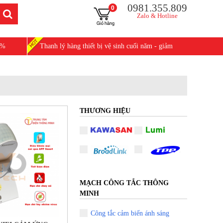
0981.355.809
0
Zalo & Hotline
0%
Thanh lý hàng thiết bị vệ sinh cuối năm - giảm
25%
THƯƠNG HIỆU
MẠCH CÔNG TẮC THÔNG
MINH
Công tắc cảm biến ánh sáng