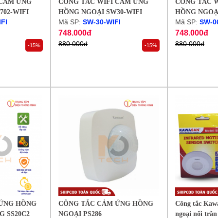
 CẢM ỨNG
CÔNG TẮC WIFI CẢM ỨNG
CÔNG TẮC 
02-WIFI
HỒNG NGOẠI SW30-WIFI
HỒNG NGOẠI
FI
Mã SP:
SW-30-WIFI
Mã SP:
SW-0
748.000đ
748.000đ
880.000đ
880.000đ
-15%
-15%
 ỨNG HỒNG
CÔNG TẮC CẢM ỨNG HỒNG
Công tắc Kaw
G SS20C2
NGOẠI PS286
ngoại nổi trầ