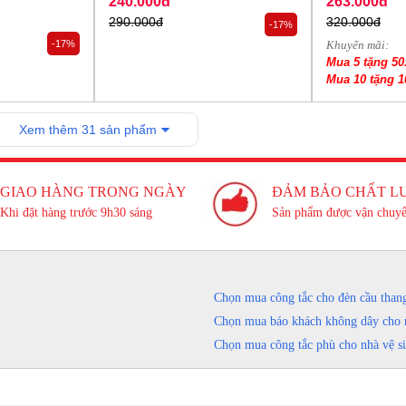
240.000đ
263.000đ
290.000đ
320.000đ
-17%
-17%
Khuyến mãi:
Mua 5 tặng 50
Mua 10 tặng 1
Xem thêm 31 sản phẩm
GIAO HÀNG TRONG NGÀY
ĐẢM BẢO CHẤT L
Khi đặt hàng trước 9h30 sáng
Sản phẩm được vận chuyể
Chọn mua công tắc cho đèn cầu than
Chọn mua báo khách không dây cho 
Chọn mua công tắc phù cho nhà vệ s