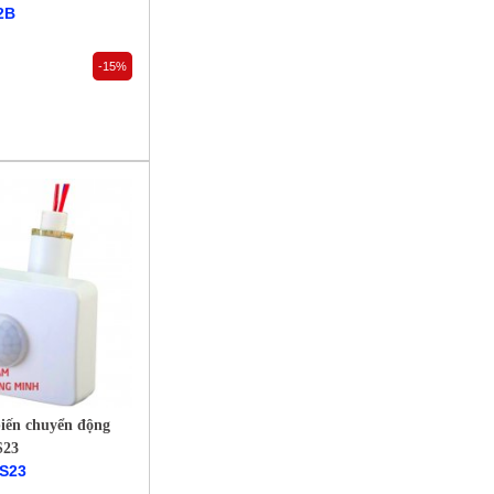
2B
-15%
biến chuyển động
S23
S23