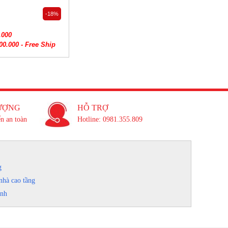
-18%
.000
00.000 - Free Ship
ƯỢNG
HỖ TRỢ
n an toàn
Hotline: 0981.355.809
g
nhà cao tầng
inh