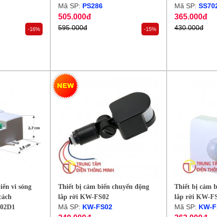
Mã SP:
PS286
Mã SP:
SS70
505.000đ
365.000đ
595.000đ
430.000đ
-16%
-15%
iến vi sóng
Thiết bị cảm biến chuyển động
Thiết bị cảm 
cách
lắp rời KW-FS02
lắp rời KW-F
Mã SP:
KW-FS02
Mã SP:
KW-F
02D1