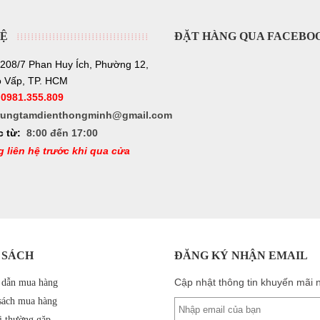
HỆ
ĐẶT HÀNG QUA FACEBO
208/7 Phan Huy Ích, Phường 12,
 Vấp, TP. HCM
:
0981.355.809
rungtamdienthongminh@gmail.com
c từ:
8:00 đến 17:00
g liên hệ trước khi qua cửa
 SÁCH
ĐĂNG KÝ NHẬN EMAIL
Cập nhật thông tin khuyến mãi 
dẫn mua hàng
sách mua hàng
i thường gặp