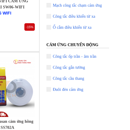
WIFI CẢM ỨNG
Mạch công tắc chạm cảm ứng
 SW06-WIFI
6 WIFI
Công tắc điều khiển từ xa
-15%
Ổ cắm điều khiển từ xa
CẢM ỨNG CHUYỂN ĐỘNG
Công tắc ốp trần - âm trần
Công tắc gắn tường
Công tắc cầu thang
Đuôi đèn cảm ứng
asan cảm ứng hồng
n SS702A