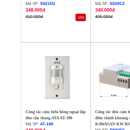
Mã SP:
SS21D2
Mã SP:
SS20C2
348.000đ
340.000đ
410.000đ
405.000đ
-15%
Công tắc cảm biến hồng ngoại lắp
Công tắc đèn cảm b
đèn cầu thang ATA AT-180
điều chỉnh khoảng 
Mã SP:
AT-180
KAWASAN KW-RS