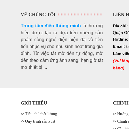
VỀ CHÚNG TÔI
LIÊN 
Trung tâm điện thông minh
là thương
Địa chỉ:
hiệu
được tạo ra dựa trên những sản
Quận Gò
Hotline
phẩm công nghệ điện hiện đại và tiên
tiến phục vụ cho nhu sinh hoạt trong gia
Email:
t
đình. Từ việc tắt mở đèn tự động, mở
Làm việ
đèn theo cảm ứng ánh sáng, hẹn giờ tắt
(Vui lòn
mở thiết bị ...
hàng)
GIỚI THIỆU
CHÍNH
Tiêu chí chất lượng
Hướng 
Quy trình sản xuất
Chính 
Câu hỏ