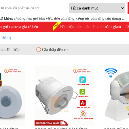
từ khóa:
chuông hẹn giờ làm việc
,
đèn cảm ứng
,
công tắc cảm ứng cầu thang
....
n gói camera giá rẻ bèo
Báo trộm cho mùa tết cuối năm giảm - 2
n động
cao đến thấp
Giá thấp đến cao