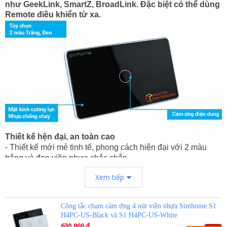
như GeekLink, SmartZ, BroadLink. Đặc biệt có thể dùng
Remote điều khiển từ xa.
Thiết kế hện đại, an toàn cao
- Thiết kế mới mẻ tinh tế, phong cách hiện đại với 2 màu
trắng và đen viền nhựa chắc chắn
- Công nghệ cảm ứng điện dung mang lại tương tác tốt nhất
Xem tiếp
trên từng nút chạm. Độ chính xác cao ở điều kiện môi
trường ẩm ướt như dính nước
- Công nghệ tia lửa thông minh giúp triệt tiêu hiện tượng
Công tắc chạm cảm ứng 4 nút viền nhựa Simhome S1
phát sinh tia lửa, mặt kính cường lực chống nước mang lại
H4PC-US-Black và S1 H4PC-US-White
sự an toàn cách điện tuyệt đối
630.000 đ