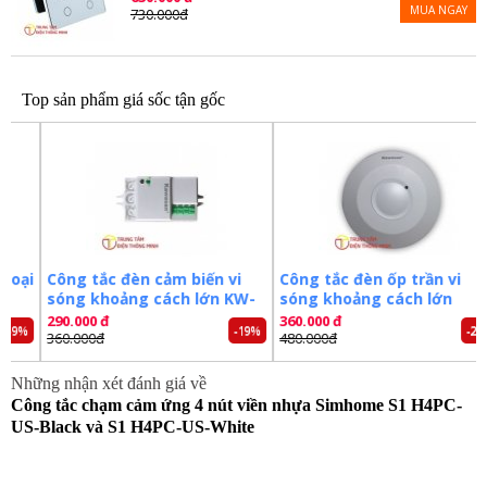
-14%
MUA NGAY
730.000đ
Top sản phẩm giá sốc tận gốc
i
Công tắc đèn cảm biến vi
Công tắc đèn ốp trần vi
sóng khoảng cách lớn KW-
sóng khoảng cách lớn
RS02D
RS03B
290.000 đ
360.000 đ
%
-19%
-25%
360.000đ
480.000đ
Những nhận xét đánh giá về
Công tắc chạm cảm ứng 4 nút viền nhựa Simhome S1 H4PC-
US-Black và S1 H4PC-US-White