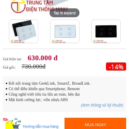
Tap to expand
Tap to expand
Tap to expand
630.000 đ
Giá hiện tại:
-14%
730.000đ
Giá gốc:
Kết nối trung tâm GeekLink, SmartZ, BroadLink.
Có thể điều khiển qua Smartphone, Remote
Công nghệ triệt tiêu tia lửa an toàn, hện đại
Mặt kính cường lực, viền nhựa ABS
(Xem thông số kỹ thuật)
MUA NGAY