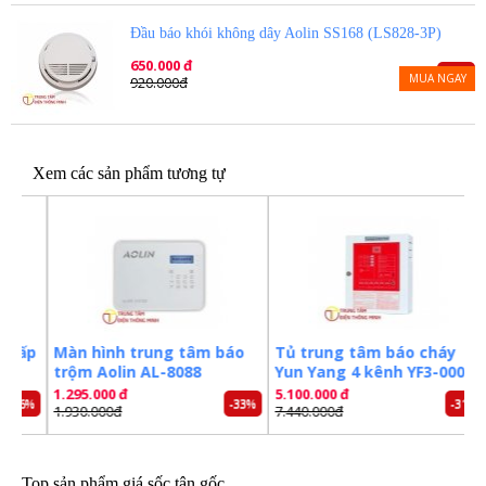
Đầu báo khói không dây Aolin SS168 (LS828-3P)
650.000 đ
-29%
MUA NGAY
920.000đ
Xem các sản phẩm tương tự
ấp
Màn hình trung tâm báo
Tủ trung tâm báo cháy
B
trộm Aolin AL-8088
Yun Yang 4 kênh YF3-0004L
d
1.295.000 đ
5.100.000 đ
3.
6%
-33%
-31%
1.930.000đ
7.440.000đ
5
Top sản phẩm giá sốc tận gốc