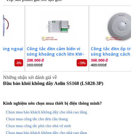
oại
Công tắc đèn cảm biến vi
Công tắc đèn ốp trần vi
sóng khoảng cách lớn KW-
sóng khoảng cách lớn
RS02D
RS03B
290.000 đ
360.000 đ
-9%
-19%
-25%
360.000đ
480.000đ
Những nhận xét đánh giá về
Đầu báo khói không dây Aolin SS168 (LS828-3P)
Kinh nghiệm nên chọn mua thiết bị điện thông minh?
Chọn mua báo khách không dây cho nhà cao tầng
Chọn mua công tắc cho đèn cầu thang
Chọn mua công tắc phù cho nhà vệ sinh
Chọn mua báo khách không dây cho nhà cao tầng