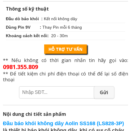
Thông số kỹ thuật
Đầu dò báo khói :
Kết nối không dây
Dùng Pin 9V :
Thay Pin mỗi 6 tháng
Khoảng cách kết nối:
20 - 30m
HỖ TRỢ TƯ VẤN
** Nếu không có thời gian nhắn tin hãy gọi vào:
0981.355.809
** Để tiết kiệm chi phí điện thoại có thể để lại số điện
thoại
Gửi
Nội dung chi tiết sản phẩm
Đầu báo khói không dây Aolin SS168 (LS828-3P)
là thiết bị báo khói không dây, khi có sự cố cháy