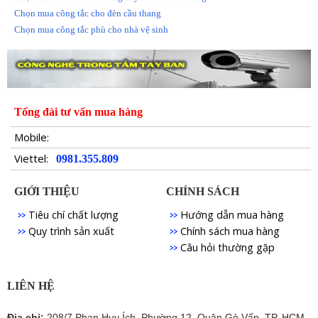
Chọn mua công tắc cho đèn cầu thang
Chọn mua công tắc phù cho nhà vệ sinh
Tổng đài tư vấn mua hàng
Mobile:
Viettel:
0981.355.809
GIỚI THIỆU
CHÍNH SÁCH
Tiêu chí chất lượng
Hướng dẫn mua hàng
Quy trình sản xuất
Chính sách mua hàng
Câu hỏi thường gặp
LIÊN HỆ
Địa chỉ:
208/7 Phan Huy Ích, Phường 12, Quận Gò Vấp, TP. HCM