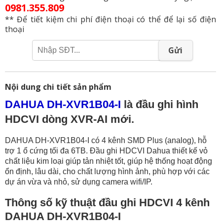
0981.355.809
** Để tiết kiệm chi phí điện thoại có thể để lại số điện
thoại
Gửi
Nội dung chi tiết sản phẩm
DAHUA DH-XVR1B04-I
là đầu ghi hình
HDCVI dòng XVR-AI mới.
DAHUA DH-XVR1B04-I có 4 kênh SMD Plus (analog), hỗ
trợ 1 ổ cứng tối đa 6TB. Đầu ghi HDCVI Dahua thiết kế vỏ
chất liệu kim loại giúp tản nhiệt tốt, giúp hệ thống hoạt động
ổn định, lâu dài, cho chất lượng hình ảnh, phù hợp với các
dự án vừa và nhỏ, sử dụng camera wifi/IP.
Thông số kỹ thuật đầu ghi HDCVI 4 kênh
DAHUA DH-XVR1B04-I