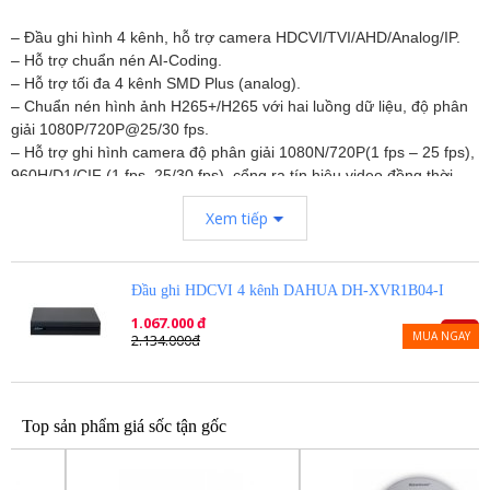
– Đầu ghi hình 4 kênh, hỗ trợ camera HDCVI/TVI/AHD/Analog/IP.
– Hỗ trợ chuẩn nén AI-Coding.
– Hỗ trợ tối đa 4 kênh SMD Plus (analog).
– Chuẩn nén hình ảnh H265+/H265 với hai luồng dữ liệu, độ phân
giải 1080P/720P@25/30 fps.
– Hỗ trợ ghi hình camera độ phân giải 1080N/720P(1 fps – 25 fps),
960H/D1/CIF (1 fps–25/30 fps), cổng ra tín hiệu video đồng thời
HDMI/VGA.
Xem tiếp
– Hỗ trợ kết nối nhiều nhãn hiệu camera IP(4+1), hỗ trợ lên đến
camera giám sát 2MP với chuẩn tương tích Onvif 16.12.
– Hỗ trợ 1 ổ cứng tối đa 6TB.
– Hỗ trợ 2 cổng usb 2.0, 1 cổng mạng RJ45(100Mbps), hỗ trợ điều
Đầu ghi HDCVI 4 kênh DAHUA DH-XVR1B04-I
kiển quay quét 3D thông minh với giao thức Dahua.
1.067.000 đ
-50%
– Hỗ trợ xem lại và trực tiếp qua mạng máy tính thiết bị di động.
MUA NGAY
2.134.000đ
– Hỗ trợ cấu hình thông minh qua P2P.
– Hỗ trợ 1 cổng audio vào ra hỗ trợ đàm thoại hai chiều, quản lý
đồng thời 128 tài khoản kết nối.
Top sản phẩm giá sốc tận gốc
– Lắp đặt camera hỗ trợ truyền tải âm thanh, báo động qua cáp
đồng trục.
– Thiết kế nút reset cứng trên mainboard.