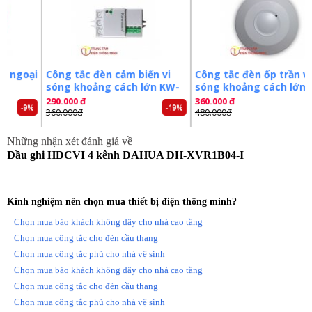
– Sản xuất tại Trung Quốc.
– Bảo hành: 24 tháng.
Đặt mua ngay đầu ghi hình
DAHUA DH-XVR1B04-I
mới
nhất, xin vui lòng liên hệ
0981.355.809
để được hỗ trợ tốt
ại
Công tắc đèn cảm biến vi
Công tắc đèn ốp trần vi
nhất. Tham khảo thêm hình ảnh và thông tin tại:
sóng khoảng cách lớn KW-
sóng khoảng cách lớn
http://trungtamdienthongminh.com/
RS02D
RS03B
290.000 đ
360.000 đ
9%
-19%
-25%
360.000đ
480.000đ
Những nhận xét đánh giá về
Đầu ghi HDCVI 4 kênh DAHUA DH-XVR1B04-I
Kinh nghiệm nên chọn mua thiết bị điện thông minh?
Chọn mua báo khách không dây cho nhà cao tầng
Chọn mua công tắc cho đèn cầu thang
Chọn mua công tắc phù cho nhà vệ sinh
Chọn mua báo khách không dây cho nhà cao tầng
Chọn mua công tắc cho đèn cầu thang
Chọn mua công tắc phù cho nhà vệ sinh