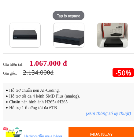
Tap to expand
Tap to expand
1.067.000 đ
Giá hiện tại:
-50%
2.134.000đ
Giá gốc:
Hỗ trợ chuẩn nén AI-Coding.
Hỗ trợ tối đa 4 kênh SMD Plus (analog).
Chuẩn nén hình ảnh H265+/H265
Hỗ trợ 1 ổ cứng tối đa 6TB.
(Xem thông số kỹ thuật)
MUA NGAY