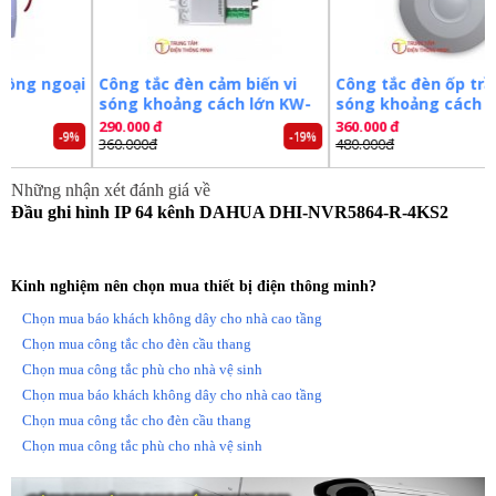
– Hỗ trợ công nghệ ANR để nâng cao khả năng lưu trữ linh hoạt khi
mạng gặp sự cố.
– Hỗ trợ xem lại và trực tiếp qua mạng máy tính, thiết bị di động.
oại
Công tắc đèn cảm biến vi
Công tắc đèn ốp trần vi
– Hỗ trợ cấu hình thông minh qua P2P.
sóng khoảng cách lớn KW-
sóng khoảng cách lớn
– Quản lý đồng thời 128 tài khoản kết nối.
RS02D
RS03B
290.000 đ
360.000 đ
-9%
-19%
-25%
– Điện áp: AC 100~240V, 50/60 Hz.
360.000đ
480.000đ
– Công suất không ổ cứng 16.7W.
– Kích thước 2U, 440mm × 454mm × 95mm.
Những nhận xét đánh giá về
– Trọng lượng không ổ cứng 6,55KG.
Đầu ghi hình IP 64 kênh DAHUA DHI-NVR5864-R-4KS2
– Chất liệu kim loại.
– Nhiệt độ hoạt động: -10°C ~ +55°C.
– Sản xuất tại Trung Quốc.
Kinh nghiệm nên chọn mua thiết bị điện thông minh?
– Bảo hành: 24 tháng.
Chọn mua báo khách không dây cho nhà cao tầng
Đặt mua ngay đầu ghi hình
DAHUA DHI-NVR5864-R-4KS2
Chọn mua công tắc cho đèn cầu thang
mới nhất, xin vui lòng liên hệ
0981.355.809
để được hỗ trợ
Chọn mua công tắc phù cho nhà vệ sinh
tốt nhất. Tham khảo thêm hình ảnh và thông tin tại:
Chọn mua báo khách không dây cho nhà cao tầng
http://trungtamdienthongminh.com
Chọn mua công tắc cho đèn cầu thang
Chọn mua công tắc phù cho nhà vệ sinh
Tags:
đầu ghi giá rẻ
đầu ghi chất lượng
đầu ghi
đầu ghi dahua
đầu ghi hình