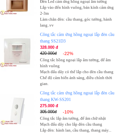
Đèn Led cảm ứng hồng ngoại âm tường
Lắp vào đến hình vuông, bán kính cảm ứng
2-3m
Làm chân đèn: cầu thang, góc tường, hành
lang..vv
Công tắc cảm ứng hồng ngoại lắp đèn cầu
thang SS21D3
328.000 đ
420.000đ
-22%
Công tắc hồng ngoại lắp âm tường, đế âm
hình vuông
Mạch đấu dây có thể lắp cho đèn cầu thang
Chế độ cảm biến ánh sáng, điều chỉnh thời
gian.
Công tắc cảm ứng hồng ngoại lắp đèn cầu
thang KW-SS201
275.000 đ
305.000đ
-10%
Công tắc lắp âm tường, đế âm chữ nhật
Mạch đấu dây cho lắp đèn cầu thang
Lắp đèn: hành lan, cầu thang, thang máy...