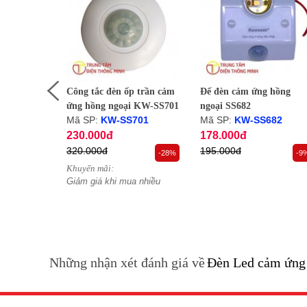
Đế vuông âm tường - Đèn led 2W
Lắp đặt trực tiếp vào đế vuông phổ thông: cấp nguồn c
h trùng
Công tắc đèn ốp trần cảm
Đế đèn cảm ứng hồng
ói
ứng hồng ngoại KW-SS701
ngoại SS682
Mã SP:
KW-SS701
Mã SP:
KW-SS682
230.000đ
178.000đ
320.000đ
195.000đ
-19%
-28%
-9
Khuyến mãi:
uyển khi
Giảm giá khi mua nhiều
Những nhận xét đánh giá về
Đèn Led cảm ứng 