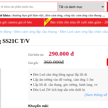
từ khóa:
chuông hẹn giờ làm việc
,
đèn cảm ứng
,
công tắc cảm ứng cầu thang
....
n gói camera giá rẻ bèo
Báo trộm cho mùa tết cuối năm giảm - 2
ển động
Đèn cảm ứng lắp cầu thang
Đèn Led cảm ứng lắp chân cầ
>
>
g SS21C T/V
290.000 đ
Giá hiện tại:
360.000đ
Giá gốc:
Đèn Led cảm ứng hồng ngoại lắp lối đi
Lắp âm tường vào đế vuông, cảm ứng 1-3m
Lắp lối đi: cầu thang, góc tường, hành lang..vv
Đèn Led 2W tích hợp sẵn trên thiết bị.
(Xem thông số 
Khuyến mãi: