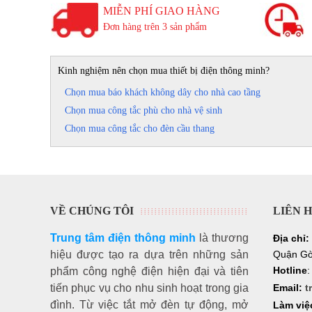
MIỄN PHÍ GIAO HÀNG
Đơn hàng trên 3 sản phẩm
Đặt mua ngay đèn Led cảm ứng lắp chân cầu thang
Kinh nghiệm nên chọn mua thiết bị điện thông minh?
được hỗ trợ tốt nhất. Tham khảo thêm hình ảnh và thô
Chọn mua báo khách không dây cho nhà cao tầng
Chọn mua công tắc phù cho nhà vệ sinh
Tags:
đèn chân tường
đèn cảm ứng
Chọn mua công tắc cho đèn cầu thang
VỀ CHÚNG TÔI
LIÊN 
Trung tâm điện thông minh
là thương
Địa chỉ:
hiệu
được tạo ra dựa trên những sản
Quận Gò
Hotline
phẩm công nghệ điện hiện đại và tiên
tiến phục vụ cho nhu sinh hoạt trong gia
Email:
t
đình. Từ việc tắt mở đèn tự động, mở
Làm việ