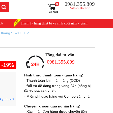
0981.355.809
0
Zalo & Hotline
0%
Thanh lý hàng thiết bị vệ sinh cuối năm - giảm
25%
u thang SS21C T/V
Tổng đài tư vấn
0981.355.809
-19%
Hình thức thanh toán - giao hàng:
- Thanh toán khi nhận hàng (COD)
- Đổi trả dễ dàng trong vòng 24h (hàng bị
lỗi do nhà sản xuất)
- Miễn phí giao hàng với Combo sản phẩm
kỹ thuật)
Chuyển khoản qua nghân hàng:
- Xác nhận đơn hàng được chuyển tiền