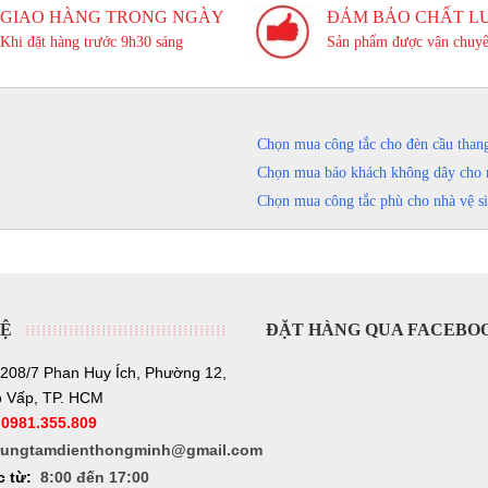
GIAO HÀNG TRONG NGÀY
ĐẢM BẢO CHẤT L
Khi đặt hàng trước 9h30 sáng
Sản phẩm được vận chuyể
SS21C T/V
mới nhất, xin vui lòng liên hệ
0981.355.809
để
ng tin tại:
http://trungtamdienthongminh.com
Chọn mua công tắc cho đèn cầu than
Chọn mua báo khách không dây cho 
Chọn mua công tắc phù cho nhà vệ s
HỆ
ĐẶT HÀNG QUA FACEBO
208/7 Phan Huy Ích, Phường 12,
 Vấp, TP. HCM
:
0981.355.809
rungtamdienthongminh@gmail.com
c từ:
8:00 đến 17:00