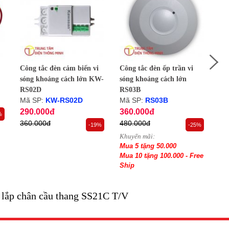
ho thiết bị là có thể sử dụng
Công tắc đèn cảm biến vi
Công tắc đèn ốp trần vi
Côn
sóng khoảng cách lớn KW-
sóng khoảng cách lớn
só
RS02D
RS03B
RS
Mã SP:
KW-RS02D
Mã SP:
RS03B
Mã
290.000đ
360.000đ
34
%
360.000đ
480.000đ
44
-19%
-25%
Khuyến mãi:
Khu
Mua 5 tặng 50.000
Mu
Mua 10 tặng 100.000 - Free
Mua
Ship
Sh
lắp chân cầu thang SS21C T/V