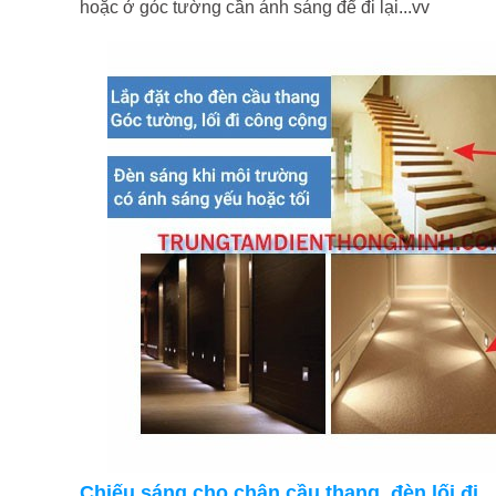
hoặc ở góc tường cần ánh sáng để đi lại...vv
Chiếu sáng cho chân cầu thang, đèn lối đi..