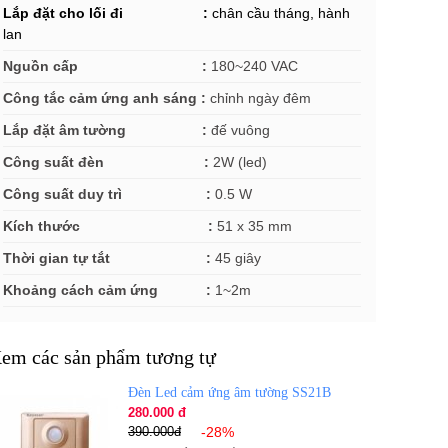
Lắp đặt cho lối đi :
chân cầu tháng, hành
lan
Nguồn cấp :
180~240 VAC
Công tắc cảm ứng anh sáng :
chỉnh ngày đêm
Lắp đặt âm tường :
đế vuông
Công suất đèn :
2W (led)
Công suất duy trì :
0.5 W
Kích thước :
51 x 35 mm
Thời gian tự tắt :
45 giây
Khoảng cách cảm ứng :
1~2m
em các sản phẩm tương tự
Đèn Led cảm ứng âm tường SS21B
280.000 đ
390.000đ
-28%