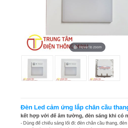
Hover to zoom
Hover to zoom
Hover to zoom
Đèn Led cảm ứng lắp chân cầu than
kết hợp với đế âm tường, đèn
sáng khi có 
- Dùng để chiếu sáng lối đi: đèn chân cầu thang, đèn