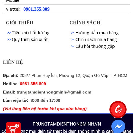
Viettel:
0981.355.809
GIỚI THIỆU
CHÍNH SÁCH
Tiêu chí chất lượng
Hướng dẫn mua hàng
Quy trình sản xuất
Chính sách mua hàng
Câu hỏi thường gặp
LIÊN HỆ
Địa chỉ:
208/7 Phan Huy Ích, Phường 12, Quận Gò Vấp, TP. HCM
Hotline
:
0981.355.809
Email:
trungtamdienthongminh@gmail.com
Làm việc từ:
8:00 đến 17:00
(Vui lòng liên hệ trước khi qua cửa hàng)
TRUNGTAMDIENTHONGMINH.VN
0
Cổng thương mại điện tử thiết bị điện thông minh & camera hàng