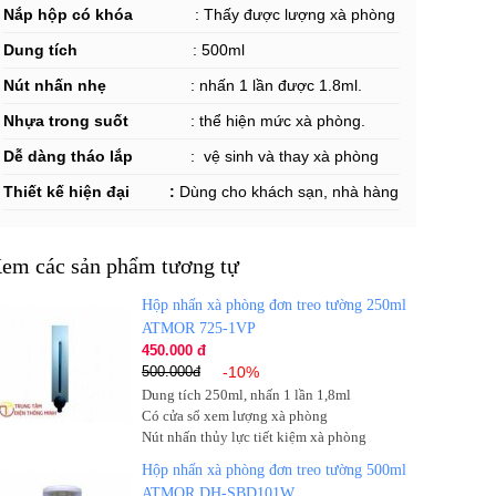
Nắp hộp có khóa
: Thấy được lượng xà phòng
Dung tích
: 500ml
Nút nhấn nhẹ
: n
hấn 1 lần được 1.8ml.
Nhựa trong suốt
: thể hiện mức xà phòng.
Dễ dàng tháo lắp
: vệ sinh và thay xà phòng
Thiết kế hiện đại :
Dùng cho khách sạn, nhà hàng
em các sản phẩm tương tự
Hộp nhấn xà phòng đơn treo tường 250ml
ATMOR 725-1VP
450.000 đ
500.000đ
-10%
Dung tích 250ml, nhấn 1 lần 1,8ml
Có cửa sổ xem lượng xà phòng
Nút nhấn thủy lực tiết kiệm xà phòng
Hộp nhấn xà phòng đơn treo tường 500ml
ATMOR DH-SBD101W