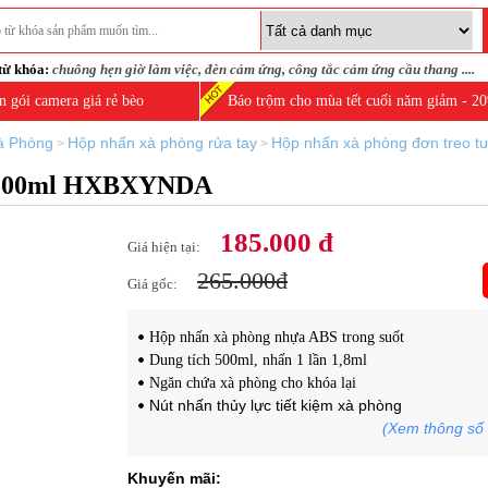
từ khóa:
chuông hẹn giờ làm việc
,
đèn cảm ứng
,
công tắc cảm ứng cầu thang
....
n gói camera giá rẻ bèo
Báo trộm cho mùa tết cuối năm giảm - 2
à Phòng
Hộp nhấn xà phòng rửa tay
Hộp nhấn xà phòng đơn treo
>
>
ng 500ml HXBXYNDA
185.000 đ
Giá hiện tại:
265.000đ
Giá gốc:
Hộp nhấn xà phòng nhựa ABS trong suốt
Dung tích 500ml, nhấn 1 lần 1,8ml
Ngăn chứa xà phòng cho khóa lại
Nút nhấn thủy lực tiết kiệm xà phòng
(Xem thông số 
Khuyến mãi: