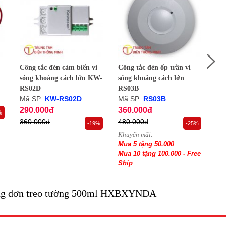
Công tắc đèn cảm biến vi
Công tắc đèn ốp trần vi
Côn
sóng khoảng cách lớn KW-
sóng khoảng cách lớn
só
RS02D
RS03B
RS
Mã SP:
KW-RS02D
Mã SP:
RS03B
Mã
290.000đ
360.000đ
34
%
360.000đ
480.000đ
44
-19%
-25%
Khuyến mãi:
Khu
Mua 5 tặng 50.000
Mu
Mua 10 tặng 100.000 - Free
Mua
Ship
Sh
ng đơn treo tường 500ml HXBXYNDA