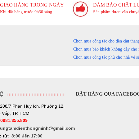
GIAO HÀNG TRONG NGÀY
ĐẢM BẢO CHẤT L
Khi đặt hàng trước 9h30 sáng
Sản phẩm được vận chuyể
Chọn mua công tắc cho đèn cầu than
Chọn mua báo khách không dây cho 
Chọn mua công tắc phù cho nhà vệ s
HỆ
ĐẶT HÀNG QUA FACEBO
208/7 Phan Huy Ích, Phường 12,
 Vấp, TP. HCM
:
0981.355.809
rungtamdienthongminh@gmail.com
c từ:
8:00 đến 17:00