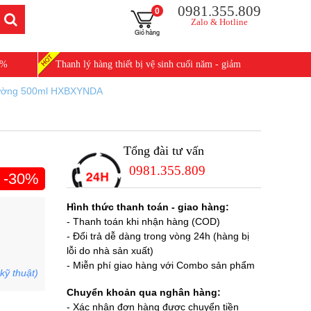
0981.355.809
0
Zalo & Hotline
0%
Thanh lý hàng thiết bị vệ sinh cuối năm - giảm
25%
 tường 500ml HXBXYNDA
Tổng đài tư vấn
0981.355.809
-30%
Hình thức thanh toán - giao hàng:
- Thanh toán khi nhận hàng (COD)
- Đổi trả dễ dàng trong vòng 24h (hàng bị
lỗi do nhà sản xuất)
- Miễn phí giao hàng với Combo sản phẩm
kỹ thuật)
Chuyển khoản qua nghân hàng:
- Xác nhận đơn hàng được chuyển tiền