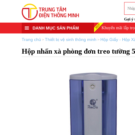
Gợi ý 
DANH MỤC SẢN PHẨM
Khuyến mãi lắp trọ
Trang chủ
Thiết bị vệ sinh thông minh
Hộp Giấy - Hộp X
>
>
Hộp nhấn xà phòng đơn treo tườ