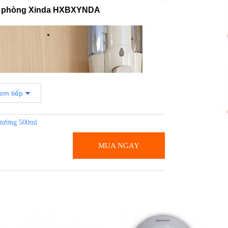
à phòng Xinda HXBXYNDA
em tiếp
 tường 500ml
MUA NGAY