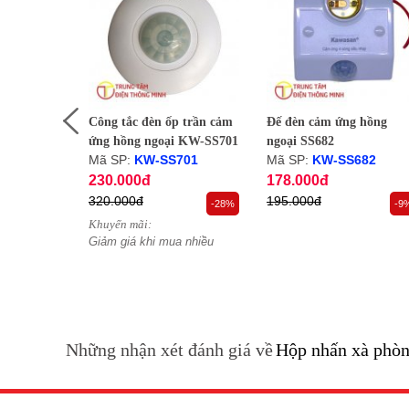
h trùng
Công tắc đèn ốp trần cảm
Đế đèn cảm ứng hồng
ói
ứng hồng ngoại KW-SS701
ngoại SS682
Mã SP:
KW-SS701
Mã SP:
KW-SS682
230.000đ
178.000đ
320.000đ
195.000đ
-19%
-28%
-9
Khuyến mãi:
uyển khi
Giảm giá khi mua nhiều
Những nhận xét đánh giá về
Hộp nhấn xà phò