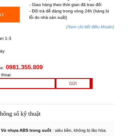
- Giao hàng theo thời gian đã trao đổi
- Đổi trả dễ dàng trong vòng 24h (hàng bị
AY
lỗi do nhà sản xuất)
(Xem chi tiết điều khoản)
an 1-3
gày
0981.355.809
ne:
 thoại
hông số kỹ thuật
Vỏ nhựa ABS trong suốt
: siêu bền, không bị lão hóa.