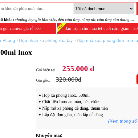
từ khóa:
chuông hẹn giờ làm việc
,
đèn cảm ứng
,
công tắc cảm ứng cầu thang
....
n gói camera giá rẻ bèo
Báo trộm cho mùa tết cuối năm giảm - 2
à Phòng
Hộp nhấn xà phòng rửa tay
Hộp nhấn xà phòng đơn treo t
>
>
800ml Inox
255.000 đ
Giá hiện tại:
320.000đ
Giá gốc:
Hộp xà phòng Inox, 500ml
Chất liệu Inox an toàn, bền chắc
Nắp mở xà phòng dễ dàng, thuận tiện
Lắp đặt đơn giản, tháo lắp dễ dàng
(Xem thông số 
Khuyến mãi: