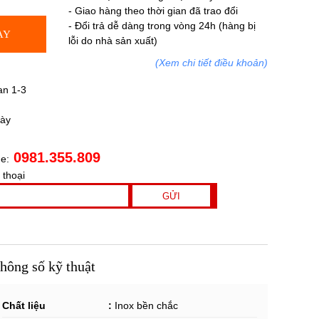
- Giao hàng theo thời gian đã trao đổi
- Đổi trả dễ dàng trong vòng 24h (hàng bị
AY
lỗi do nhà sản xuất)
(Xem chi tiết điều khoản)
an 1-3
gày
0981.355.809
ne:
 thoại
hông số kỹ thuật
Chất liệu :
Inox bền chắc