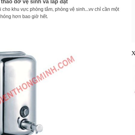
 tháo dỡ vệ sinh và lắp đặt
i cho khu vực phòng tắm, phòng vệ sinh...vv chỉ cần một
chóng hơn bao giờ hết.
X