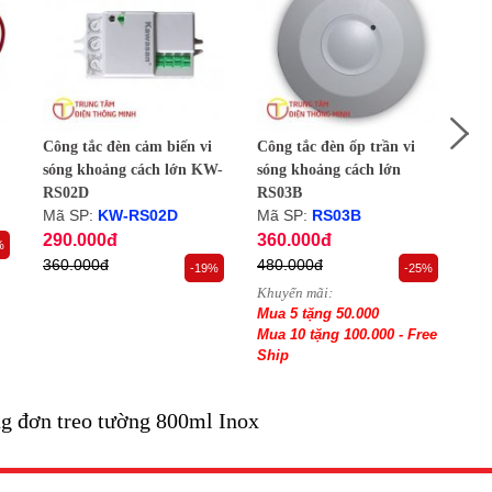
Công tắc đèn cảm biến vi
Công tắc đèn ốp trần vi
Côn
sóng khoảng cách lớn KW-
sóng khoảng cách lớn
só
RS02D
RS03B
RS
Mã SP:
KW-RS02D
Mã SP:
RS03B
Mã
290.000đ
360.000đ
34
%
360.000đ
480.000đ
44
-19%
-25%
Khuyến mãi:
Khu
Mua 5 tặng 50.000
Mu
Mua 10 tặng 100.000 - Free
Mua
Ship
Sh
g đơn treo tường 800ml Inox