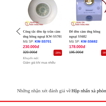
h trùng
Công tắc đèn ốp trần cảm
Đế đèn cảm ứng hồng
ói
ứng hồng ngoại KW-SS701
ngoại SS682
Mã SP:
KW-SS701
Mã SP:
KW-SS682
230.000đ
178.000đ
320.000đ
195.000đ
-19%
-28%
-9
Khuyến mãi:
uyển khi
Giảm giá khi mua nhiều
Những nhận xét đánh giá về
Hộp nhấn xà phòn