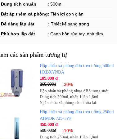
Dung tích chuẩn :
500ml
Bật ắp thêm xà phòng:
Tiện lợi đơn giản
Dễ dàng lắp đặt :
Thiết kế sang trọng
Phù hợp lắp đặt :
Cạnh bồn rửa tay, nhà tắm.
em các sản phẩm tương tự
Hộp nhấn xà phòng đơn treo tường 500ml
HXBXYNDA
185.000 đ
265.000đ
-30%
Hộp nhấn xà phòng nhựa ABS trong suốt
Dung tích 500ml, nhấn 1 lần 1,8ml
Ngăn chứa xà phòng cho khóa lại
Hộp nhấn xà phòng đơn treo tường 250ml
ATMOR 725-1VP
450.000 đ
500.000đ
-10%
Dung tích 250ml, nhấn 1 lần 1,8ml