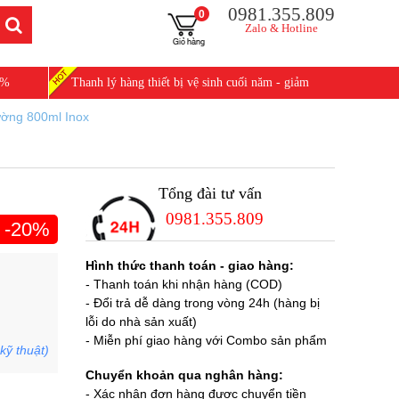
0981.355.809
0
Zalo & Hotline
0%
Thanh lý hàng thiết bị vệ sinh cuối năm - giảm
25%
ường 800ml Inox
Tổng đài tư vấn
0981.355.809
-20%
Hình thức thanh toán - giao hàng:
- Thanh toán khi nhận hàng (COD)
- Đổi trả dễ dàng trong vòng 24h (hàng bị
lỗi do nhà sản xuất)
- Miễn phí giao hàng với Combo sản phẩm
kỹ thuật)
Chuyển khoản qua nghân hàng:
- Xác nhận đơn hàng được chuyển tiền