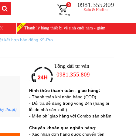
0981.355.809
0
Zalo & Hotline
0%
Thanh lý hàng thiết bị vệ sinh cuối năm - giảm
25%
ệt kết hợp báo động K9-Pro
Tổng đài tư vấn
0981.355.809
Hình thức thanh toán - giao hàng:
- Thanh toán khi nhận hàng (COD)
- Đổi trả dễ dàng trong vòng 24h (hàng bị
kỹ thuật)
lỗi do nhà sản xuất)
- Miễn phí giao hàng với Combo sản phẩm
Chuyển khoản qua nghân hàng:
- Xác nhận đơn hàng được chuyển tiền