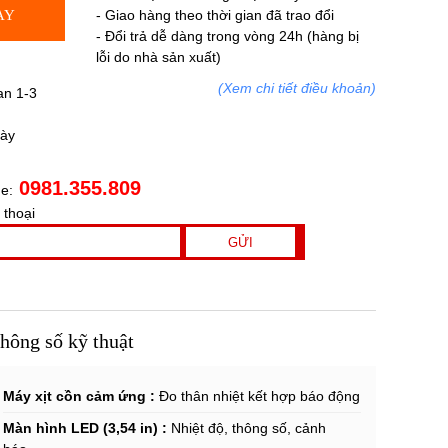
AY
- Giao hàng theo thời gian đã trao đổi
- Đổi trả dễ dàng trong vòng 24h (hàng bị
lỗi do nhà sản xuất)
(Xem chi tiết điều khoản)
an 1-3
gày
0981.355.809
ne:
 thoại
hông số kỹ thuật
Máy xịt cồn cảm ứng :
Đo thân nhiệt kết hợp báo động
Màn hình LED (3,54 in) :
Nhiệt độ, thông số, cảnh