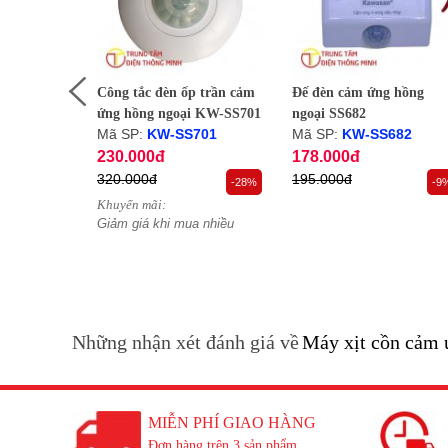
h trùng
Công tắc đèn ốp trần cảm
Đế đèn cảm ứng hồng
ói
ứng hồng ngoại KW-SS701
ngoại SS682
Mã SP:
KW-SS701
Mã SP:
KW-SS682
230.000đ
178.000đ
320.000đ
195.000đ
-19%
-28%
-9
Khuyến mãi:
uyển khi
Giảm giá khi mua nhiều
Những nhận xét đánh giá về
Máy xịt cồn cảm 
MIỄN PHÍ GIAO HÀNG
Đơn hàng trên 3 sản phẩm