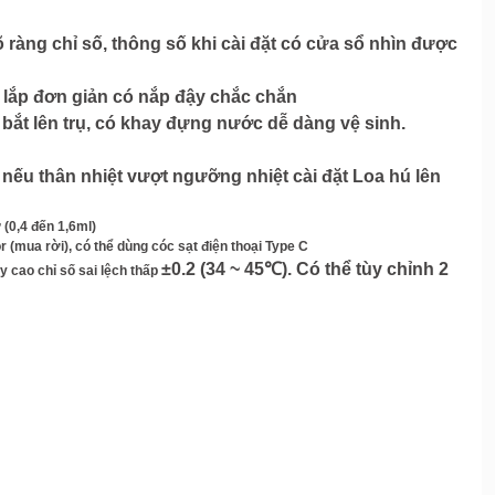
õ ràng chỉ số, thông số khi cài đặt có cửa sổ nhìn được
o lắp đơn giản có nắp đậy chắc chắn
 bắt lên trụ, có khay đựng nước dễ dàng vệ sinh.
 nếu thân nhiệt vượt ngưỡng nhiệt cài đặt Loa hú lên
 (0,4 đến 1,6ml)
(mua rời), có thể dùng cóc sạt điện thoại Type C
±0.2 (34 ~ 45℃). Có thể tùy chỉnh 2
y cao chỉ số sai lệch thấp