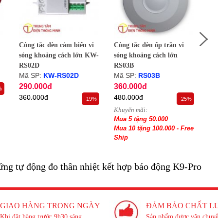
Công tắc đèn cảm biến vi
Công tắc đèn ốp trần vi
Côn
sóng khoảng cách lớn KW-
sóng khoảng cách lớn
só
RS02D
RS03B
RS
Mã SP:
KW-RS02D
Mã SP:
RS03B
Mã
290.000đ
360.000đ
34
%
360.000đ
480.000đ
44
-19%
-25%
Khuyến mãi:
Khu
Mua 5 tặng 50.000
Mu
Mua 10 tặng 100.000 - Free
Mua
Ship
Sh
ứng tự động đo thân nhiệt kết hợp báo động K9-Pro
GIAO HÀNG TRONG NGÀY
ĐẢM BẢO CHẤT L
Khi đặt hàng trước 9h30 sáng
Sản phẩm được vận chuyể