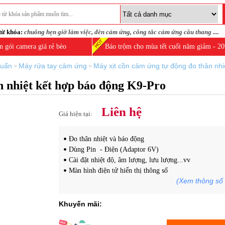
từ khóa:
chuông hẹn giờ làm việc
,
đèn cảm ứng
,
công tắc cảm ứng cầu thang
....
n gói camera giá rẻ bèo
Báo trộm cho mùa tết cuối năm giảm - 2
huẩn
Máy rửa tay cảm ứng
Máy xịt cồn cảm ứng tự động đo thân nhi
>
>
n nhiệt kết hợp báo động K9-Pro
Liên hệ
Giá hiện tại:
Đo thân nhiệt và báo động
Dùng Pin - Điện (Adaptor 6V)
Cài đặt nhiệt độ
, âm lượng, lưu lượng...vv
Màn hình điện tử hiển thị thông số
(Xem thông số 
Khuyến mãi: