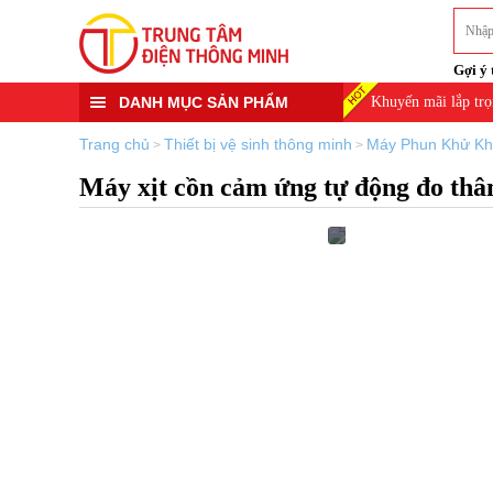
Gợi ý 
DANH MỤC SẢN PHẨM
Khuyến mãi lắp trọ
Trang chủ
Thiết bị vệ sinh thông minh
Máy Phun Khử K
>
>
Máy xịt cồn cảm ứng tự động đo thâ