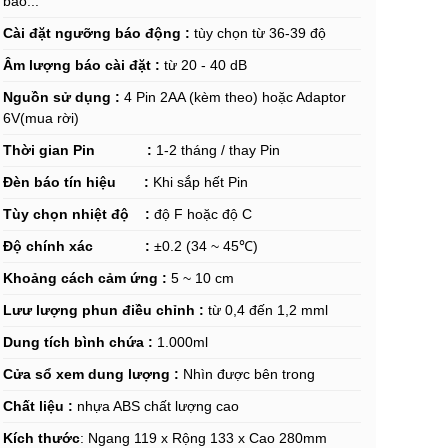
báo...
Cài đặt ngưỡng báo động :
tùy chọn từ 36-39 độ
Âm lượng báo cài đặt :
từ 20 - 40 dB
Nguồn sử dụng :
4 Pin 2AA (kèm theo) hoặc Adaptor
6V(mua rời)
Thời gian Pin :
1-2 tháng / thay Pin
Đèn báo tín hiệu :
Khi sắp hết Pin
Tùy chọn nhiệt độ :
độ F hoặc độ C
Độ chính xác :
±0.2 (34 ~ 45℃)
Khoảng cách cảm ứng :
5 ~ 10 cm
Lưư lượng phun điều chỉnh :
từ 0,4 đến 1,2 mml
Dung tích bình chứa :
1.000ml
Cửa sổ xem dung lượng :
Nhìn được bên trong
Chất liệu :
nhựa ABS chất lượng cao
Kích thước
: Ngang 119 x Rộng 133 x Cao 280mm