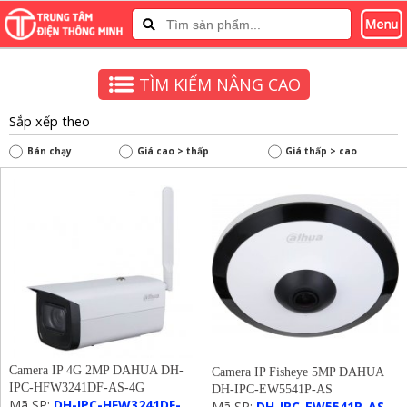
TÌM KIẾM NÂNG CAO
Sắp xếp theo
Bán chạy
Giá cao > thấp
Giá thấp > cao
Camera IP 4G 2MP DAHUA DH-
Camera IP Fisheye 5MP DAHUA
IPC-HFW3241DF-AS-4G
DH-IPC-EW5541P-AS
Mã SP:
DH-IPC-HFW3241DF-
Mã SP:
DH-IPC-EW5541P-AS