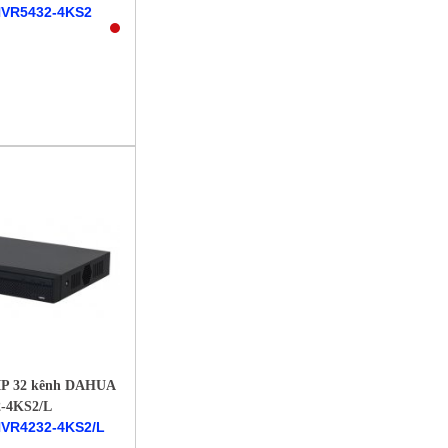
NVR5432-4KS2
 IP 32 kênh DAHUA
-4KS2/L
NVR4232-4KS2/L